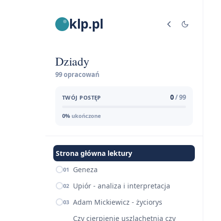
klp.pl
Dziady
99 opracowań
0
/ 99
TWÓJ POSTĘP
0%
ukończone
Strona główna lektury
Geneza
01
Upiór - analiza i interpretacja
02
Adam Mickiewicz - życiorys
03
Czy cierpienie uszlachetnia czy