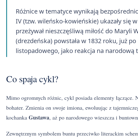
Różnice w tematyce wynikają bezpośrednio z 
IV (tzw. wileńsko-kowieńskie) ukazały się 
przeżywał nieszczęśliwą miłość do Maryli 
(drezdeńska) powstała w 1832 roku, już p
listopadowego, jako reakcja na narodową t
Co spaja cykl?
Mimo ogromnych różnic, cykl posiada elementy łączące. N
bohater. Zmienia on swoje imiona, ewoluując z tajemnicz
Gustawa
kochanka
, aż po narodowego wieszcza i buntow
Zewnętrznym symbolem buntu przeciwko literackim sche