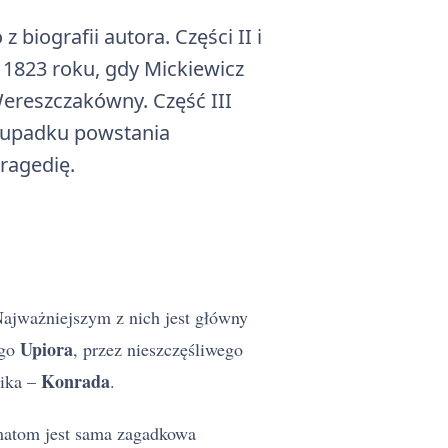
biografii autora. Części II i
w 1823 roku, gdy Mickiewicz
Wereszczakówny. Część III
o upadku powstania
ragedię.
ajważniejszym z nich jest główny
Upiora
ego
, przez nieszczęśliwego
Konrada
nika –
.
matom jest sama zagadkowa