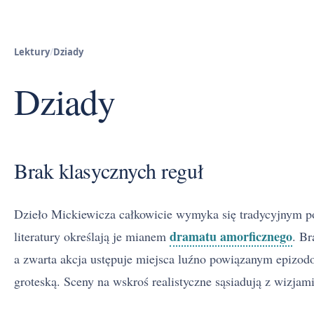
Lektury
/
Dziady
Dziady
Brak klasycznych reguł
Dzieło Mickiewicza całkowicie wymyka się tradycyjnym 
dramatu amorficznego
literatury określają je mianem
. Br
a zwarta akcja ustępuje miejsca luźno powiązanym epizod
groteską. Sceny na wskroś realistyczne sąsiadują z wizjam