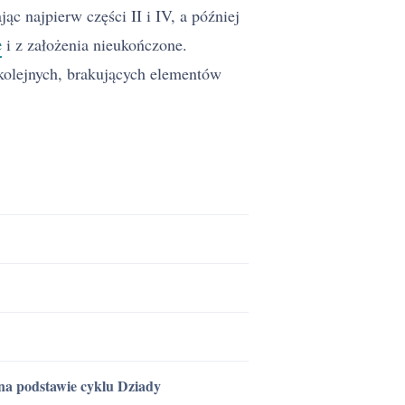
c najpierw części II i IV, a później
e
i z założenia nieukończone.
 kolejnych, brakujących elementów
 na podstawie cyklu Dziady