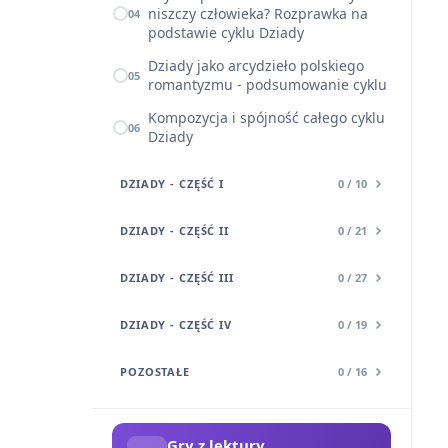
niszczy człowieka? Rozprawka na
04
podstawie cyklu Dziady
Dziady jako arcydzieło polskiego
05
romantyzmu - podsumowanie cyklu
Kompozycja i spójność całego cyklu
06
Dziady
DZIADY - CZĘŚĆ I
0 / 10
DZIADY - CZĘŚĆ II
0 / 21
DZIADY - CZĘŚĆ III
0 / 27
DZIADY - CZĘŚĆ IV
0 / 19
POZOSTAŁE
0 / 16
Gry z lektury