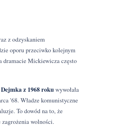
wraz z odzyskaniem
ędzie oporu przeciwko kolejnym
na dramacie Mickiewicza często
 Dejmka z 1968 roku
wywołała
arca '68. Władze komunistyczne
aluzje. To dowód na to, że
e zagrożenia wolności.