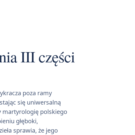
ia III części
wykracza poza ramy
stając się uniwersalną
y martyrologię polskiego
ieniu głęboki,
ieła sprawia, że jego