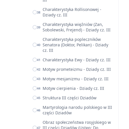
Charakterystyka Rollisonowej -
38
Dziady cz. III
Charakterystyka więźniów (Zan,
39
Sobolewski, Frejend) - Dziady cz. III
Charakterystyka popleczników
Senatora (Doktor, Pelikan) - Dziady
40
cz. III
Charakterystyka Ewy - Dziady cz. III
41
Motyw prometeizmu - Dziady cz. III
42
Motyw mesjanizmu - Dziady cz. III
43
Motyw cierpienia - Dziady cz. III
44
Struktura III części Dziadów
45
Martyrologia narodu polskiego w III
46
części Dziadów
Obraz społeczeństwa rosyjskiego w
III części Dziadów (Ustęp; Do
47