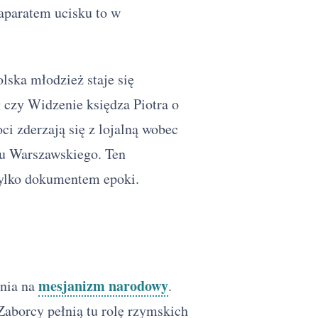
aparatem ucisku to w
lska młodzież staje się
 czy Widzenie księdza Piotra o
oci zderzają się z lojalną wobec
nu Warszawskiego. Ten
 tylko dokumentem epoki.
mesjanizm narodowy
enia na
.
aborcy pełnią tu rolę rzymskich