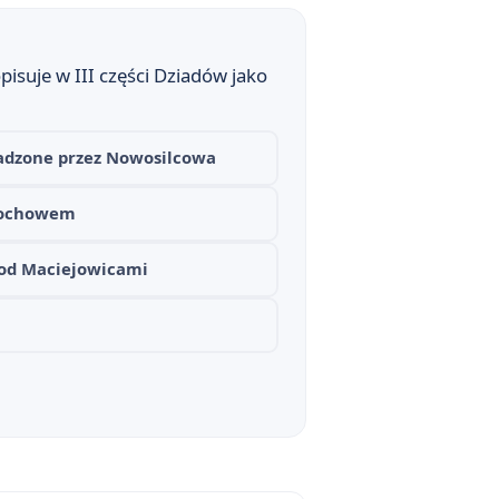
isuje w III części Dziadów jako
wadzone przez Nowosilcowa
Grochowem
pod Maciejowicami