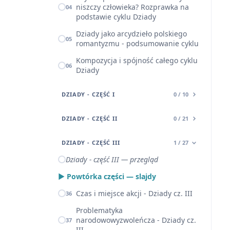
niszczy człowieka? Rozprawka na
04
podstawie cyklu Dziady
Dziady jako arcydzieło polskiego
05
romantyzmu - podsumowanie cyklu
Kompozycja i spójność całego cyklu
06
Dziady
DZIADY - CZĘŚĆ I
0 / 10
DZIADY - CZĘŚĆ II
0 / 21
DZIADY - CZĘŚĆ III
1 / 27
Dziady - część III — przegląd
▶ Powtórka części — slajdy
Czas i miejsce akcji - Dziady cz. III
36
Problematyka
narodowowyzwoleńcza - Dziady cz.
37
III