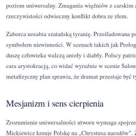
poziom uniwersalny. Zmagania więźniów z carskim 
rzeczywistości odwieczny konflikt dobra ze złem.
Zaborca uosabia szatańską tyranię. Prześladowana po
symbolem niewinności. W scenach takich jak Prolog
duszę człowieka walczą anioły i diabły. Polscy patri
cara arystokracją, co widać wyraźnie w scenie Salo
metafizyczny plan sprawia, że dramat przestaje być
Mesjanizm i sens cierpienia
Zrozumienie uniwersalności utworu wymaga spojrz
Mickiewicz kreuje Polskę na „Chrystusa narodów”. Z