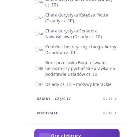
56
cz. III)
Charakterystyka Księdza Piotra
57
(Dziady cz. III)
Charakterystyka Senatora
58
Nowosilcowa (Dziady cz. III)
Kontekst historyczny i biograficzny
59
Dziadów cz. III
Bunt przeciwko Bogu i światu –
heroizm czy pycha? Rozprawka na
60
podstawie Dziadów cz. III
Dziady cz. III – motywy literackie
61
DZIADY - CZĘŚĆ IV
0 / 19
POZOSTAŁE
0 / 16
Gry z lektury