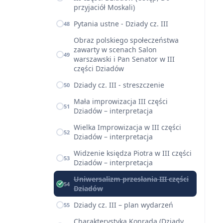
przyjaciół Moskali)
Pytania ustne - Dziady cz. III
48
Obraz polskiego społeczeństwa
zawarty w scenach Salon
49
warszawski i Pan Senator w III
części Dziadów
Dziady cz. III - streszczenie
50
Mała improwizacja III części
51
Dziadów – interpretacja
Wielka Improwizacja w III części
52
Dziadów – interpretacja
Widzenie księdza Piotra w III części
53
Dziadów – interpretacja
Uniwersalizm przesłania III części
54
Dziadów
Dziady cz. III – plan wydarzeń
55
Charakterystyka Konrada (Dziady