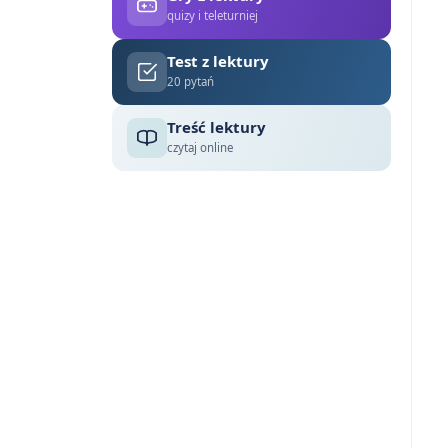
quizy i teleturniej
Test z lektury
20 pytań
Treść lektury
czytaj online