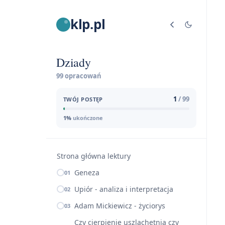
klp.pl
Dziady
99 opracowań
1
/ 99
TWÓJ POSTĘP
1%
ukończone
Strona główna lektury
Geneza
01
Upiór - analiza i interpretacja
02
Adam Mickiewicz - życiorys
03
Czy cierpienie uszlachetnia czy