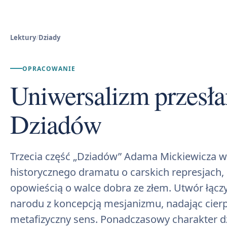
Lektury
/
Dziady
OPRACOWANIE
Uniwersalizm przesłan
Dziadów
Trzecia część „Dziadów” Adama Mickiewicza 
historycznego dramatu o carskich represjach, 
opowieścią o walce dobra ze złem. Utwór łącz
narodu z koncepcją mesjanizmu, nadając cierp
metafizyczny sens. Ponadczasowy charakter dz