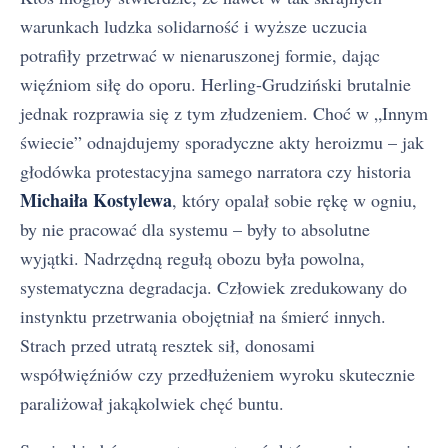
warunkach ludzka solidarność i wyższe uczucia
potrafiły przetrwać w nienaruszonej formie, dając
więźniom siłę do oporu. Herling-Grudziński brutalnie
jednak rozprawia się z tym złudzeniem. Choć w „Innym
świecie” odnajdujemy sporadyczne akty heroizmu – jak
głodówka protestacyjna samego narratora czy historia
Michaiła Kostylewa
, który opalał sobie rękę w ogniu,
by nie pracować dla systemu – były to absolutne
wyjątki. Nadrzędną regułą obozu była powolna,
systematyczna degradacja. Człowiek zredukowany do
instynktu przetrwania obojętniał na śmierć innych.
Strach przed utratą resztek sił, donosami
współwięźniów czy przedłużeniem wyroku skutecznie
paraliżował jakąkolwiek chęć buntu.