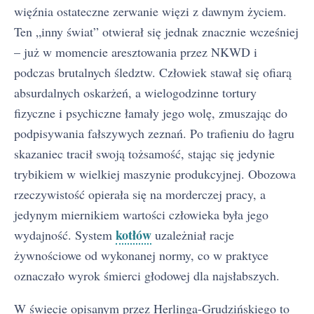
więźnia ostateczne zerwanie więzi z dawnym życiem.
Ten „inny świat” otwierał się jednak znacznie wcześniej
– już w momencie aresztowania przez NKWD i
podczas brutalnych śledztw. Człowiek stawał się ofiarą
absurdalnych oskarżeń, a wielogodzinne tortury
fizyczne i psychiczne łamały jego wolę, zmuszając do
podpisywania fałszywych zeznań. Po trafieniu do łagru
skazaniec tracił swoją tożsamość, stając się jedynie
trybikiem w wielkiej maszynie produkcyjnej. Obozowa
rzeczywistość opierała się na morderczej pracy, a
jedynym miernikiem wartości człowieka była jego
kotłów
wydajność. System
uzależniał racje
żywnościowe od wykonanej normy, co w praktyce
oznaczało wyrok śmierci głodowej dla najsłabszych.
W świecie opisanym przez Herlinga-Grudzińskiego to