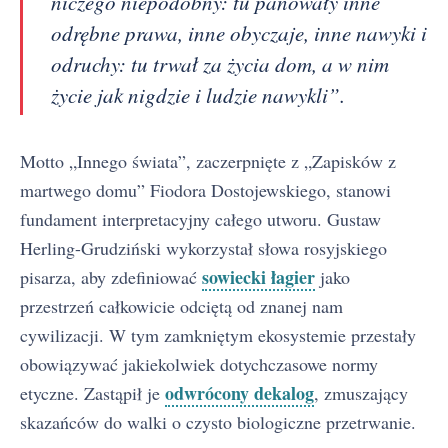
niczego niepodobny: tu panowały inne
odrębne prawa, inne obyczaje, inne nawyki i
odruchy: tu trwał za życia dom, a w nim
życie jak nigdzie i ludzie nawykli”.
Motto „Innego świata”, zaczerpnięte z „Zapisków z
martwego domu” Fiodora Dostojewskiego, stanowi
fundament interpretacyjny całego utworu. Gustaw
Herling-Grudziński wykorzystał słowa rosyjskiego
sowiecki łagier
pisarza, aby zdefiniować
jako
przestrzeń całkowicie odciętą od znanej nam
cywilizacji. W tym zamkniętym ekosystemie przestały
obowiązywać jakiekolwiek dotychczasowe normy
odwrócony dekalog
etyczne. Zastąpił je
, zmuszający
skazańców do walki o czysto biologiczne przetrwanie.