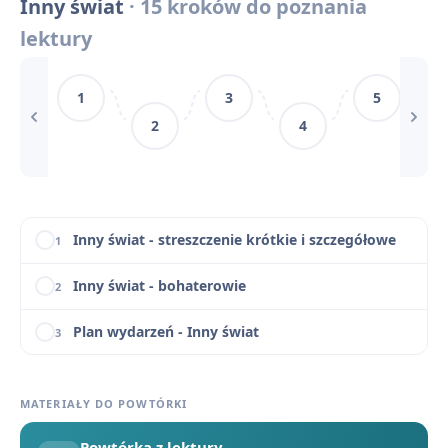
Inny świat
· 15 kroków do poznania
Ważne miejsca i instytucje obozu
11
lektury
Inny świat - cytaty
12
1
3
5
Mechanizmy ideologicznej tresury
13
2
4
Inny świat - motywy literackie
14
Inny świat - konteksty
15
Inny świat - streszczenie krótkie i szczegółowe
1
Inny świat - bohaterowie
2
Plan wydarzeń - Inny świat
3
Kontekst historyczny Innego świata - system łagrowy w ZSRR
4
MATERIAŁY DO POWTÓRKI
Kontekst filozoficzny i literacki Innego świata
5
Powtórka z lektury