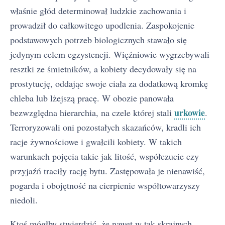
właśnie głód determinował ludzkie zachowania i
prowadził do całkowitego upodlenia. Zaspokojenie
podstawowych potrzeb biologicznych stawało się
jedynym celem egzystencji. Więźniowie wygrzebywali
resztki ze śmietników, a kobiety decydowały się na
prostytucję, oddając swoje ciała za dodatkową kromkę
chleba lub lżejszą pracę. W obozie panowała
urkowie
bezwzględna hierarchia, na czele której stali
.
Terroryzowali oni pozostałych skazańców, kradli ich
racje żywnościowe i gwałcili kobiety. W takich
warunkach pojęcia takie jak litość, współczucie czy
przyjaźń traciły rację bytu. Zastępowała je nienawiść,
pogarda i obojętność na cierpienie współtowarzyszy
niedoli.
Ktoś mógłby stwierdzić, że nawet w tak skrajnych