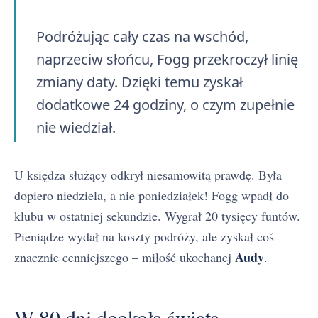
Podróżując cały czas na wschód,
naprzeciw słońcu, Fogg przekroczył linię
zmiany daty. Dzięki temu zyskał
dodatkowe 24 godziny, o czym zupełnie
nie wiedział.
U księdza służący odkrył niesamowitą prawdę. Była
dopiero niedziela, a nie poniedziałek! Fogg wpadł do
klubu w ostatniej sekundzie. Wygrał 20 tysięcy funtów.
Pieniądze wydał na koszty podróży, ale zyskał coś
Audy
znacznie cenniejszego – miłość ukochanej
.
W 80 dni dookoła świata —