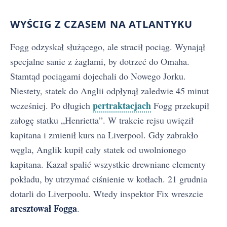
WYŚCIG Z CZASEM NA ATLANTYKU
Fogg odzyskał służącego, ale stracił pociąg. Wynajął
specjalne sanie z żaglami, by dotrzeć do Omaha.
Stamtąd pociągami dojechali do Nowego Jorku.
Niestety, statek do Anglii odpłynął zaledwie 45 minut
pertraktacjach
wcześniej. Po długich
Fogg przekupił
załogę statku „Henrietta”. W trakcie rejsu uwięził
kapitana i zmienił kurs na Liverpool. Gdy zabrakło
węgla, Anglik kupił cały statek od uwolnionego
kapitana. Kazał spalić wszystkie drewniane elementy
pokładu, by utrzymać ciśnienie w kotłach. 21 grudnia
dotarli do Liverpoolu. Wtedy inspektor Fix wreszcie
aresztował Fogga
.