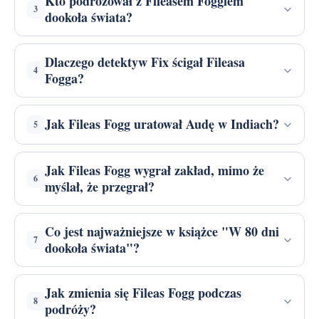
Kto podróżował z Fileasem Foggiem
3
dookoła świata?
Dlaczego detektyw Fix ścigał Fileasa
4
Fogga?
Jak Fileas Fogg uratował Audę w Indiach?
5
Jak Fileas Fogg wygrał zakład, mimo że
6
myślał, że przegrał?
Co jest najważniejsze w książce "W 80 dni
7
dookoła świata"?
Jak zmienia się Fileas Fogg podczas
8
podróży?