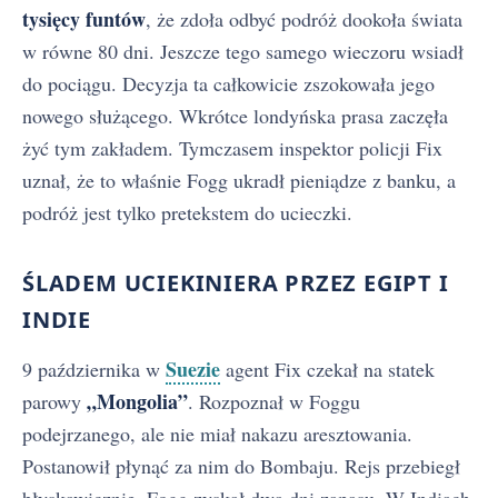
tysięcy funtów
, że zdoła odbyć podróż dookoła świata
w równe 80 dni. Jeszcze tego samego wieczoru wsiadł
do pociągu. Decyzja ta całkowicie zszokowała jego
nowego służącego. Wkrótce londyńska prasa zaczęła
żyć tym zakładem. Tymczasem inspektor policji Fix
uznał, że to właśnie Fogg ukradł pieniądze z banku, a
podróż jest tylko pretekstem do ucieczki.
ŚLADEM UCIEKINIERA PRZEZ EGIPT I
INDIE
Suezie
9 października w
agent Fix czekał na statek
„Mongolia”
parowy
. Rozpoznał w Foggu
podejrzanego, ale nie miał nakazu aresztowania.
Postanowił płynąć za nim do Bombaju. Rejs przebiegł
błyskawicznie. Fogg zyskał dwa dni zapasu. W Indiach