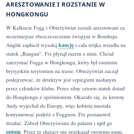
ARESZTOWANIE I ROZSTANIE W
HONGKONGU
W Kalkucie Fogg i Obieżyświat zostali aresztowani za
wcześniejsze zbezczeszczenie świątyni w Bombaju.
kaucję
Anglik zapłacił wysoką
i cała trójka wsiadła na
statek „Rangun”. Fix płynął razem z nimi. Chciał
zatrzymać Fogga w Hongkongu, który był ostatnim
brytyjskim terytorium na trasie. Obieżyświat zaczął
podejrzewać, że detektyw jest szpiegiem nasłanym
przez członków klubu. Przez silny sztorm statek dotarł
do Hongkongu z opóźnieniem. Okazało się, że krewny
Audy wyjechał do Europy, więc kobieta musiała
kontynuować podróż z Foggiem. Fix postanowił
działać. Zabrał Obieżyświata do palarni i upił go
opium
. Przez to służący nie przekazał swojemu panu,