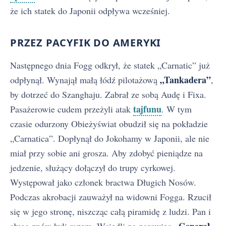
że ich statek do Japonii odpływa wcześniej.
PRZEZ PACYFIK DO AMERYKI
Następnego dnia Fogg odkrył, że statek „Carnatic” już
„Tankadera”
odpłynął. Wynajął małą łódź pilotażową
,
by dotrzeć do Szanghaju. Zabrał ze sobą Audę i Fixa.
tajfunu
Pasażerowie cudem przeżyli atak
. W tym
czasie odurzony Obieżyświat obudził się na pokładzie
„Carnatica”. Dopłynął do Jokohamy w Japonii, ale nie
miał przy sobie ani grosza. Aby zdobyć pieniądze na
jedzenie, służący dołączył do trupy cyrkowej.
Występował jako członek bractwa Długich Nosów.
Podczas akrobacji zauważył na widowni Fogga. Rzucił
się w jego stronę, niszcząc całą piramidę z ludzi. Pan i
„Generał
sługa znów byli razem. Wsiedli na parowiec