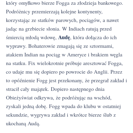
który omyłkowo bierze Fogga za złodzieja bankowego.
Podróżnicy przemierzają kolejne kontynenty,
korzystając ze statków parowych, pociągów, a nawet
jadąc na grzbiecie słonia. W Indiach ratują przed
Audę
śmiercią młodą wdowę,
, która dołącza do ich
wyprawy. Bohaterowie zmagają się ze sztormami,
atakiem Indian na pociąg w Ameryce i brakiem węgla
na statku. Fix wielokrotnie próbuje aresztować Fogga,
co udaje mu się dopiero po powrocie do Anglii. Przez
to opóźnienie Fogg jest przekonany, że przegrał zakład i
stracił cały majątek. Dopiero następnego dnia
Obieżyświat odkrywa, że podróżując na wschód,
zyskali jedną dobę. Fogg wpada do klubu w ostatniej
sekundzie, wygrywa zakład i wkrótce bierze ślub z
ukochaną Audą.