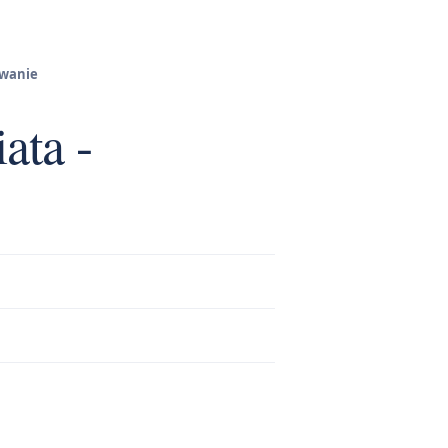
owanie
ata -