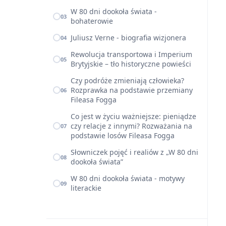
W 80 dni dookoła świata -
03
bohaterowie
Juliusz Verne - biografia wizjonera
04
Rewolucja transportowa i Imperium
05
Brytyjskie – tło historyczne powieści
Czy podróże zmieniają człowieka?
Rozprawka na podstawie przemiany
06
Fileasa Fogga
Co jest w życiu ważniejsze: pieniądze
czy relacje z innymi? Rozważania na
07
podstawie losów Fileasa Fogga
Słowniczek pojęć i realiów z „W 80 dni
08
dookoła świata”
W 80 dni dookoła świata - motywy
09
literackie