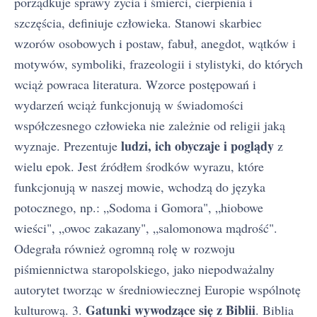
porządkuje sprawy życia i śmierci, cierpienia i
szczęścia, definiuje człowieka. Stanowi skarbiec
wzorów osobowych i postaw, fabuł, anegdot, wątków i
motywów, symboliki, frazeologii i stylistyki, do których
wciąż powraca literatura. Wzorce postępowań i
wydarzeń wciąż funkcjonują w świadomości
współczesnego człowieka nie zależnie od religii jaką
ludzi, ich obyczaje i poglądy
wyznaje. Prezentuje
z
wielu epok. Jest źródłem środków wyrazu, które
funkcjonują w naszej mowie, wchodzą do języka
potocznego, np.: „Sodoma i Gomora", „hiobowe
wieści", „owoc zakazany", „salomonowa mądrość".
Odegrała również ogromną rolę w rozwoju
piśmiennictwa staropolskiego, jako niepodważalny
autorytet tworząc w średniowiecznej Europie wspólnotę
Gatunki wywodzące się z Biblii
kulturową. 3.
. Biblia