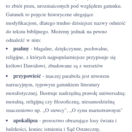
to zbiór pism, urozmaiconych pod względem gatunku.
Gatunek to pojęcie historyczne ulegające
modyfikacjom, dlatego trudno dzisiejsze nazwy odnieść
do tekstu biblijnego. Możemy jednak na pewno
odnaleźć w nim:
psalmy
- błagalne, dziękczynne, pochwalne,
religijne, z których najpopularniejsze przypisuje się
królowi Dawidowi, zbudowane są z wersetów
przypowieść
- inaczej parabola jest utworem
narracyjnym, typowym gatunkiem literatury
moralistycznej. Ilustruje nadrzędną prawdę uniwersalną:
moralną, religijną czy filozoficzną, niesamodzielną
znaczeniowo np. „O siewcy", „O synu marnotrawnym"
apokalipsa
- proroctwo obrazujące losy świata i
ludzkości, koniec istnienia i Sąd Ostateczny,