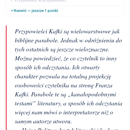
Przypowieść w przypowieści
Ponadczasowość dzieła
Rozwiń — jeszcze 1 punkt
Przypowieści Kafki są wielowarstwowe jak
biblijne parabole. Jednak w odróżnieniu do
tych ostatnich są jeszcze wieloznaczne.
Można powiedzieć, że co czytelnik to inny
sposób ich odczytania. Ich otwarty
charakter pozwala na totalną projekcję
osobowości czytelnika na stronę Franza
Kafki. Parabole te są „kanałopodobnymi
testami” literatury, a sposób ich odczytania
więcej nam mówi o interpretatorze niż o
samym autorze utworu.
— Heinz Politzer, krytyk literacki i badacz