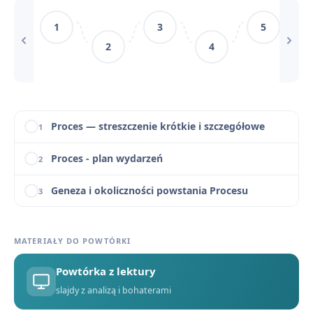
1
3
5
Słowniczek pojęć do Procesu: parabola, absurd, oniryzm
10
2
4
Pytania jawne i zagadnienia maturalne z Procesu
11
Proces - cytaty
12
Proces — streszczenie krótkie i szczegółowe
1
Proces - plan wydarzeń
2
Geneza i okoliczności powstania Procesu
3
Proces - Bohaterowie
4
MATERIAŁY DO POWTÓRKI
Problematyka i interpretacje Procesu
5
Powtórka z lektury
Znaczenie tytułu powieści Proces
6
slajdy z analizą i bohaterami