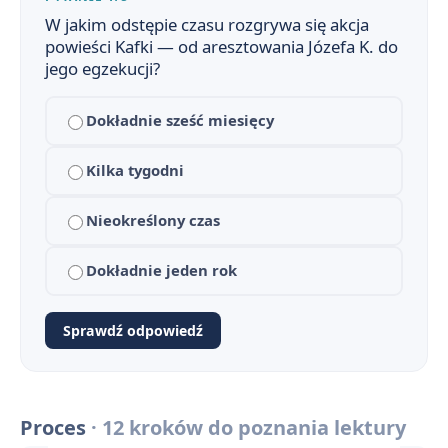
W jakim odstępie czasu rozgrywa się akcja
powieści Kafki — od aresztowania Józefa K. do
jego egzekucji?
Proces — streszczenie krótkie i szczegółowe
1
Dokładnie sześć miesięcy
Proces - plan wydarzeń
2
Geneza i okoliczności powstania Procesu
Kilka tygodni
3
Proces - Bohaterowie
4
Nieokreślony czas
Problematyka i interpretacje Procesu
5
Dokładnie jeden rok
Znaczenie tytułu powieści Proces
6
Sprawdź odpowiedź
Czas i miejsce akcji Procesu Kafki
7
Proces - Konteksty
8
Proces
· 12 kroków do poznania lektury
Proces - Motywy
9