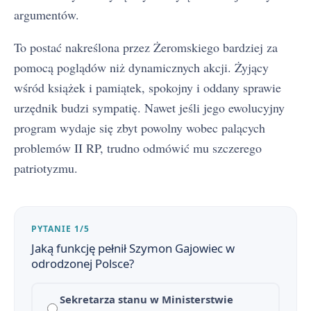
argumentów.
To postać nakreślona przez Żeromskiego bardziej za
pomocą poglądów niż dynamicznych akcji. Żyjący
wśród książek i pamiątek, spokojny i oddany sprawie
urzędnik budzi sympatię. Nawet jeśli jego ewolucyjny
program wydaje się zbyt powolny wobec palących
problemów II RP, trudno odmówić mu szczerego
patriotyzmu.
PYTANIE 1/5
Jaką funkcję pełnił Szymon Gajowiec w
Przedwiośnie - streszczenie krótkie i szczegółowe
1
odrodzonej Polsce?
Plan wydarzeń - Przedwiośnie
2
Sekretarza stanu w Ministerstwie