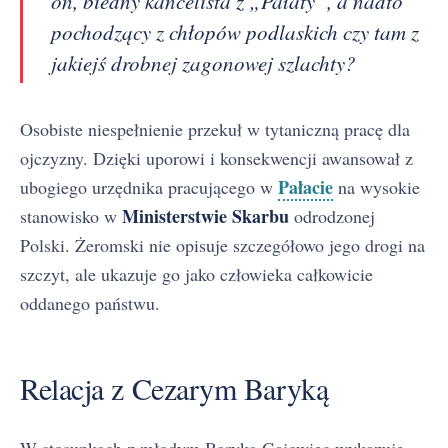
on, biedny kancelista z „Pałaty”, a nadto
pochodzący z chłopów podlaskich czy tam z
jakiejś drobnej zagonowej szlachty?
Osobiste niespełnienie przekuł w tytaniczną pracę dla
ojczyzny. Dzięki uporowi i konsekwencji awansował z
Pałacie
ubogiego urzędnika pracującego w
na wysokie
Ministerstwie Skarbu
stanowisko w
odrodzonej
Polski. Żeromski nie opisuje szczegółowo jego drogi na
szczyt, ale ukazuje go jako człowieka całkowicie
oddanego państwu.
Relacja z Cezarym Baryką
W stosunkach z młodym Baryką Gajowiec wykazuje