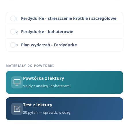
Ferdydurke - konteksty
11
Ferdydurke - streszczenie krótkie i szczegółowe
1
Ferdydurke - bohaterowie
2
Plan wydarzeń - Ferdydurke
3
Geneza utworu – jak i dlaczego powstała „Ferdydurke”?
4
MATERIAŁY DO POWTÓRKI
Konteksty filozoficzne i literackie w „Ferdydurke”
5
Powtórka z lektury
Słowniczek pojęć gombrowiczowskich i terminów literackich
6
slajdy z analizą i bohaterami
Bunt wobec formy i konwencji – porównanie „Ferdydurke” Gombrowicza i „Tanga” Mrożka
7
Test z lektury
„Ferdydurke” na maturze – zestaw pytań jawnych i zagadnień z omówieniem
8
20 pytań — sprawdź wiedzę
Czy przed formą można uciec? Rozważania na podstawie „Ferdydurke” Witolda Gombrowicza
9