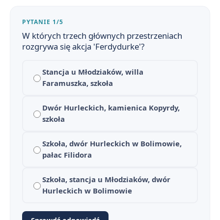
PYTANIE 1/5
W których trzech głównych przestrzeniach
rozgrywa się akcja 'Ferdydurke'?
Stancja u Młodziaków, willa
Faramuszka, szkoła
Dwór Hurleckich, kamienica Kopyrdy,
szkoła
Ferdydurke - streszczenie krótkie i szczegółowe
1
Szkoła, dwór Hurleckich w Bolimowie,
pałac Filidora
Ferdydurke - bohaterowie
2
Plan wydarzeń - Ferdydurke
Szkoła, stancja u Młodziaków, dwór
3
Hurleckich w Bolimowie
Geneza utworu – jak i dlaczego powstała „Ferdydurke”?
4