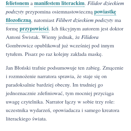
felietonem
manifestem literackim
a
.
Filidor dzieckiem
powiastkę
podszyty
przypomina osiemnastowieczną
filozoficzną
, natomiast
Filibert dzieckiem podszyty
ma
przypowieści
formę
. Ich fikcyjnym autorem jest doktor
Antoni Świstak. Wiemy jednak, że
Filidora
Gombrowicz opublikował już wcześniej pod innym
tytułem. Pisarz po raz kolejny zakłada maskę.
Jan Błoński trafnie podsumowuje ten zabieg. Zmącenie
i rozmnożenie narratora sprawia, że staje się on
paradoksalnie bardziej obecny. Im trudniej go
jednoznacznie zdefiniować, tym mocniej przyciąga
uwagę czytelnika. Narrator łączy w sobie trzy role:
uczestnika wydarzeń, opowiadacza i samego kreatora
literackiego świata.