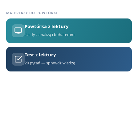
Geneza utworu – jak i dlaczego powstała „Ferdydurke”?
4
MATERIAŁY DO POWTÓRKI
Konteksty filozoficzne i literackie w „Ferdydurke”
5
Powtórka z lektury
Słowniczek pojęć gombrowiczowskich i terminów literackich
6
slajdy z analizą i bohaterami
Bunt wobec formy i konwencji – porównanie „Ferdydurke” Gombrowicza i „Tanga” Mrożka
7
Test z lektury
„Ferdydurke” na maturze – zestaw pytań jawnych i zagadnień z omówieniem
8
20 pytań — sprawdź wiedzę
Czy przed formą można uciec? Rozważania na podstawie „Ferdydurke” Witolda Gombrowicza
9
Ferdydurke - cytaty
10
Ferdydurke - konteksty
11
Ferdydurke - streszczenie krótkie i szczegółowe
1
Ferdydurke - bohaterowie
2