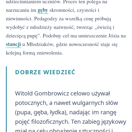
udziecinnianiem uczniów. Proces ten polega na
gęby
narzucaniu im
skromności, czystości i
niewinności. Pedagodzy za wszelką cenę próbują
wydobyć z młodzieży naiwność, tworząc „świeżą i
dziecięcą pupę”. Podobny cel ma umieszczenie Józia na
stancji
u Młodziaków, gdzie nowoczesność staje się
kolejną formą zniewolenia.
DOBRZE WIEDZIEĆ
Witold Gombrowicz celowo używał
potocznych, a nawet wulgarnych słów
(pupa, gęba, łydka), nadając im rangę
pojęć filozoficznych. Ten zabieg językowy
miał na celu obnażenie sztuczności i