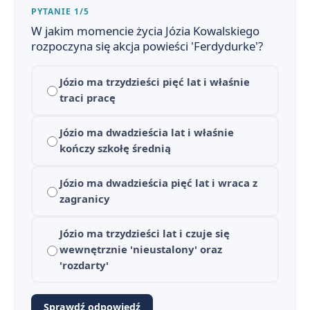
PYTANIE 1/5
W jakim momencie życia Józia Kowalskiego
rozpoczyna się akcja powieści 'Ferdydurke'?
Józio ma trzydzieści pięć lat i właśnie
traci pracę
Józio ma dwadzieścia lat i właśnie
kończy szkołę średnią
Józio ma dwadzieścia pięć lat i wraca z
Ferdydurke - streszczenie krótkie i szczegółowe
1
zagranicy
Ferdydurke - bohaterowie
2
Józio ma trzydzieści lat i czuje się
Plan wydarzeń - Ferdydurke
wewnętrznie 'nieustalony' oraz
3
'rozdarty'
Geneza utworu – jak i dlaczego powstała „Ferdydurke”?
4
Sprawdź odpowiedź