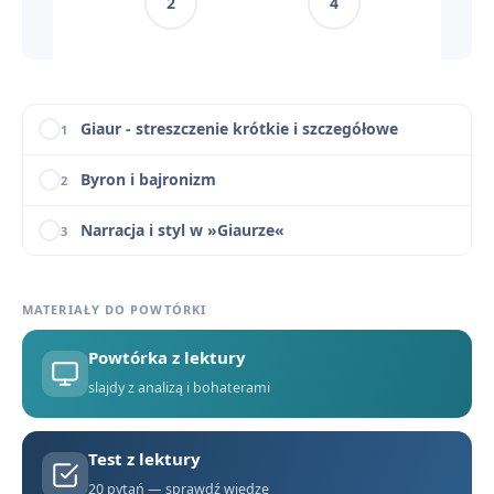
2
4
Giaur - motywy literackie
11
Giaur - konteksty
12
Giaur - streszczenie krótkie i szczegółowe
1
Byron i bajronizm
2
Narracja i styl w »Giaurze«
3
Znaczenie tytułu »Giaur«
4
MATERIAŁY DO POWTÓRKI
Giaur - bohaterowie
5
Powtórka z lektury
Orientalizm w »Giaurze«
6
slajdy z analizą i bohaterami
Czy wielka namiętność i miłość mogą usprawiedliwić zbrodnię? Rozważ na podstawie »Giaura«
7
Test z lektury
Giaur - pytania jawne i zagadnienia maturalne
8
20 pytań — sprawdź wiedzę