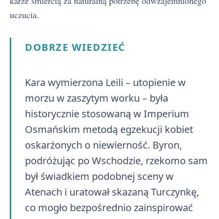
karze śmiercią za naturalną potrzebę odwzajemnionego
uczucia.
DOBRZE WIEDZIEĆ
Kara wymierzona Leili – utopienie w
morzu w zaszytym worku – była
historycznie stosowaną w Imperium
Osmańskim metodą egzekucji kobiet
oskarżonych o niewierność. Byron,
podróżując po Wschodzie, rzekomo sam
był świadkiem podobnej sceny w
Atenach i uratował skazaną Turczynkę,
co mogło bezpośrednio zainspirować