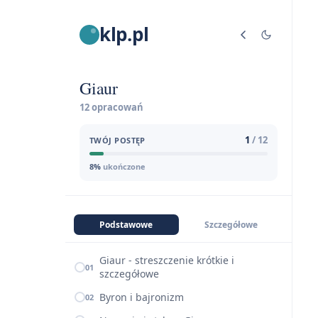
klp.pl
Giaur
12 opracowań
1
/ 12
TWÓJ POSTĘP
8%
ukończone
Podstawowe
Szczegółowe
Giaur - streszczenie krótkie i
01
szczegółowe
Byron i bajronizm
02