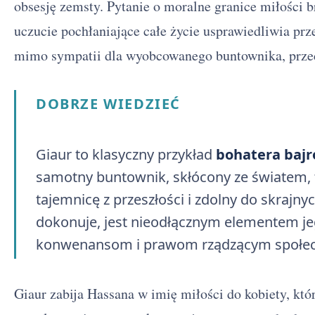
obsesję zemsty. Pytanie o moralne granice miłości b
uczucie pochłaniające całe życie usprawiedliwia prz
mimo sympatii dla wyobcowanego buntownika, przec
DOBRZE WIEDZIEĆ
Giaur to klasyczny przykład
bohatera bajr
samotny buntownik, skłócony ze światem,
tajemnicę z przeszłości i zdolny do skrajny
dokonuje, jest nieodłącznym elementem j
konwenansom i prawom rządzącym społe
Giaur zabija Hassana w imię miłości do kobiety, któr