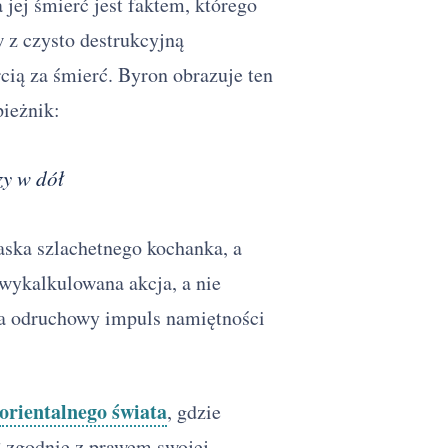
 jej śmierć jest faktem, którego
 z czysto destrukcyjną
cią za śmierć. Byron obrazuje ten
pieżnik:
zy w dół
ska szlachetnego kochanka, a
 wykalkulowana akcja, a nie
a odruchowy impuls namiętności
orientalnego świata
, gdzie
ł zgodnie z prawem swojej