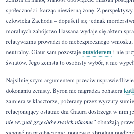
społeczności, karząc niewierną żonę. Z perspektywy 
człowieka Zachodu – dopuścił się jednak morderstw
moralnych zabójstwo Hassana wydaje się aktem spraw
relatywizmu prowadzi do niebezpiecznego wniosku, 
outsiderem
neutralny. Giaur sam pozostaje
i nie prz
światów. Jego zemsta to osobisty wybór, a nie wypełn
Najsilniejszym argumentem przeciw usprawiedliwien
kat
dokonaniu zemsty. Byron nie nagradza bohatera
zamiera w klasztorze, pożerany przez wyrzuty sumie
relacjonujący ostatnie dni Giaura dostrzega w nim 
nie wyznał grzechów swoich nikomu”
obnażają prawdę
sięgnąć po przebaczenie, ponieważ zbrodnia pogłębi