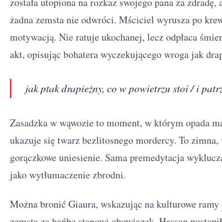
została utopiona na rozkaz swojego pana za zdradę, a
żadna zemsta nie odwróci. Mściciel wyrusza po krew
motywacją. Nie ratuje ukochanej, lecz odpłaca śmier
akt, opisując bohatera wyczekującego wroga jak dra
jak ptak drapieżny, co w powietrzu stoi / i patr
Zasadzka w wąwozie to moment, w którym opada ma
ukazuje się twarz bezlitosnego mordercy. To zimna,
gorączkowe uniesienie. Sama premedytacja wyklucz
jako wytłumaczenie zbrodni.
Można bronić Giaura, wskazując na kulturowe ramy
zemsta za hańbę stanowi obowiązek. Hassan postąpi