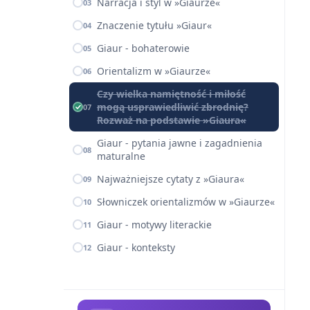
Narracja i styl w »Giaurze«
03
Znaczenie tytułu »Giaur«
04
Giaur - bohaterowie
05
Orientalizm w »Giaurze«
06
Czy wielka namiętność i miłość
mogą usprawiedliwić zbrodnię?
07
Rozważ na podstawie »Giaura«
Giaur - pytania jawne i zagadnienia
08
maturalne
Najważniejsze cytaty z »Giaura«
09
Słowniczek orientalizmów w »Giaurze«
10
Giaur - motywy literackie
11
Giaur - konteksty
12