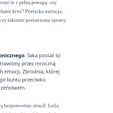
rzmi tu z pełną powagą: czy
elanie krwi? Poetycka narracja,
zy takiemu postawieniu sprawy.
onicznego
. Taka postać to
 trawiony przez mroczną
ch emocji. Zbrodnia, której
ego buntu przeciwko
czeństwem.
ą bezpowrotnie stracił. Leila