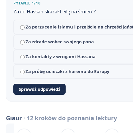
Orientalizm w »Giaurze«
6
PYTANIE 1/10
Za co Hassan skazał Leilę na śmierć?
7
Za porzucenie islamu i przejście na chrześcijań
Giaur - pytania jawne i zagadnienia maturalne
8
Najważniejsze cytaty z »Giaura«
Za zdradę wobec swojego pana
9
Słowniczek orientalizmów w »Giaurze«
10
Za kontakty z wrogami Hassana
Giaur - motywy literackie
11
Za próbę ucieczki z haremu do Europy
Giaur - konteksty
12
Sprawdź odpowiedź
Giaur - streszczenie krótkie i szczegółowe
1
Byron i bajronizm
2
Giaur
· 12 kroków do poznania lektury
Narracja i styl w »Giaurze«
3