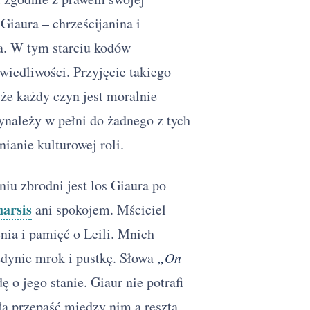
Giaura – chrześcijanina i
a. W tym starciu kodów
iedliwości. Przyjęcie takiego
że każdy czyn jest moralnie
ynależy w pełni do żadnego z tych
ianie kulturowej roli.
iu zbrodni jest los Giaura po
harsis
ani spokojem. Mściciel
nia i pamięć o Leili. Mnich
jedynie mrok i pustkę. Słowa
„On
 o jego stanie. Giaur nie potrafi
ła przepaść między nim a resztą