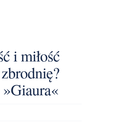
ć i miłość
 zbrodnię?
 »Giaura«