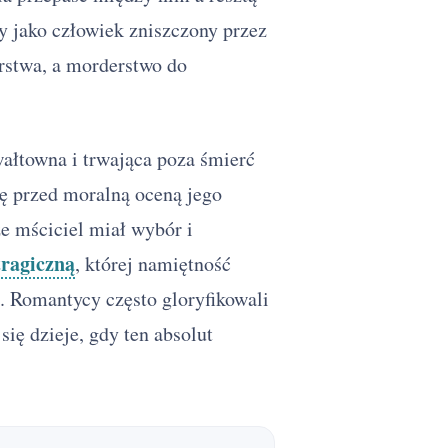
y jako człowiek zniszczony przez
rstwa, a morderstwo do
wałtowna i trwająca poza śmierć
zę przed moralną oceną jego
że mściciel miał wybór i
tragiczną
, której namiętność
h. Romantycy często gloryfikowali
się dzieje, gdy ten absolut