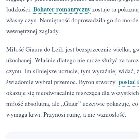
Bohater romantyczny
ludzkości.
zostaje tu pokazan
własny czyn. Namiętność doprowadziła go do morde
wewnętrznej zagłady.
Miłość Giaura do Leili jest bezsprzecznie wielka, g
ukochanej. Właśnie dlatego nie może służyć za tarc
Giaur - streszczenie krótkie i szczegółowe
1
czynu. Im silniejsze uczucie, tym wyraźniej widać, 
postać 
świadomie wybrał przemoc. Byron stworzył
Byron i bajronizm
2
okazuje się nieodwracalnie niszcząca dla wszystkic
Narracja i styl w »Giaurze«
3
miłość absolutną, ale „Giaur” uczciwie pokazuje, co 
Znaczenie tytułu »Giaur«
4
wymaga krwi. Przynosi ruinę, a nie wzniosłość.
Giaur - bohaterowie
5