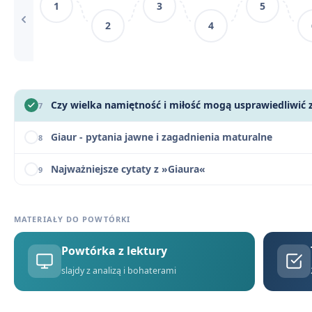
1
3
5
Znaczenie tytułu »Giaur«
4
2
4
Giaur - bohaterowie
5
Orientalizm w »Giaurze«
6
7
Giaur - pytania jawne i zagadnienia maturalne
8
Najważniejsze cytaty z »Giaura«
9
Słowniczek orientalizmów w »Giaurze«
10
MATERIAŁY DO POWTÓRKI
Giaur - motywy literackie
11
Powtórka z lektury
Giaur - konteksty
12
slajdy z analizą i bohaterami
Giaur - streszczenie krótkie i szczegółowe
1