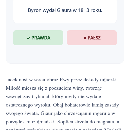
Byron wydał Giaura w 1813 roku.
✓ PRAWDA
✗ FAŁSZ
Jacek nosi w sercu obraz Ewy przez dekady tułaczki.
Miłość miesza się z poczuciem winy, tworząc
wewnętrzny trybunał, który nigdy nie wydaje
ostatecznego wyroku. Obaj bohaterowie łamią zasady
swojego świata. Giaur jako chrześcijanin ingeruje w
porządek muzułmański. Soplica strzela do magnata, a
ponieważ atak zbiega się w czasie z najazdem Moskali,