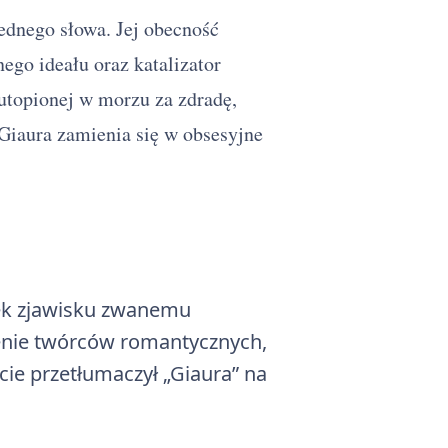
jednego słowa. Jej obecność
ego ideału oraz katalizator
 utopionej w morzu za zdradę,
Giaura zamienia się w obsesyjne
ek zjawisku zwanemu
enie twórców romantycznych,
ie przetłumaczył „Giaura” na