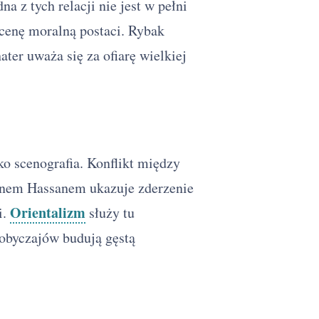
 z tych relacji nie jest w pełni
cenę moralną postaci. Rybak
ter uważa się za ofiarę wielkiej
lko scenografia. Konflikt między
nem Hassanem ukazuje zderzenie
Orientalizm
i.
służy tu
 obyczajów budują gęstą