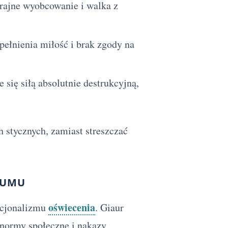
krajne wyobcowanie i walka z
pełnienia miłość i brak zgody na
e się siłą absolutnie destrukcyjną,
h stycznych, zamiast streszczać
ZUMU
oświecenia
acjonalizmu
. Giaur
 normy społeczne i nakazy