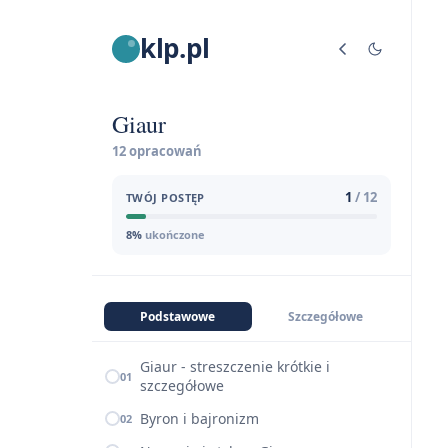
klp.pl
Giaur
12 opracowań
1
/ 12
TWÓJ POSTĘP
8%
ukończone
Podstawowe
Szczegółowe
Giaur - streszczenie krótkie i
01
szczegółowe
Byron i bajronizm
02