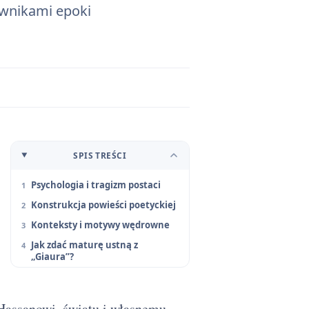
ownikami epoki
SPIS TREŚCI
Psychologia i tragizm postaci
Konstrukcja powieści poetyckiej
Konteksty i motywy wędrowne
Jak zdać maturę ustną z
„Giaura”?
 Hassanowi, światu i własnemu