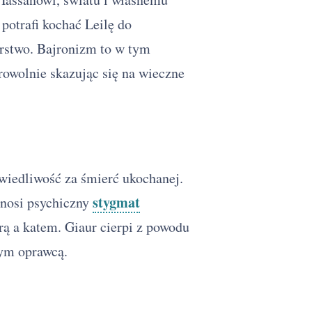
 potrafi kochać Leilę do
erstwo. Bajronizm to w tym
rowolnie skazując się na wieczne
wiedliwość za śmierć ukochanej.
stygmat
 nosi psychiczny
rą a katem. Giaur cierpi z powodu
snym oprawcą.