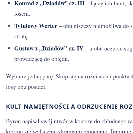
Konrad z „Dziadów” cz. III
– łączy ich bunt, s
losem.
Tytułowy Werter
– obu niszczy niemożliwa do s
stratę.
Gustaw z „Dziadów” cz. IV
– u obu uczucie staj
prowadzącą do obłędu.
Wybierz jedną parę. Skup się na różnicach i punktac
losy obu postaci.
KULT NAMIĘTNOŚCI A ODRZUCENIE RO
Byron napisał swój utwór w kontrze do chłodnego r
kieruje się wyłącznie skrajnymi emocjami. Ignoruje