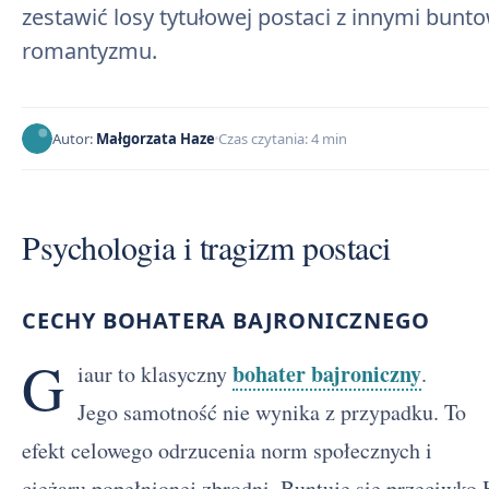
zestawić losy tytułowej postaci z innymi bunt
romantyzmu.
Autor:
Małgorzata Haze
Czas czytania: 4 min
Psychologia i tragizm postaci
CECHY BOHATERA BAJRONICZNEGO
G
bohater bajroniczny
iaur to klasyczny
.
Jego samotność nie wynika z przypadku. To
efekt celowego odrzucenia norm społecznych i
ciężaru popełnionej zbrodni. Buntuje się przeciwko