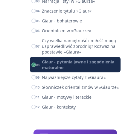
Narracja i styl w »Giaurze«
03
Znaczenie tytułu »Giaur«
04
Giaur - bohaterowie
05
Orientalizm w »Giaurze«
06
Czy wielka namiętność i miłość mogą
usprawiedliwić zbrodnię? Rozważ na
07
podstawie »Giaura«
Giaur - pytania jawne i zagadnienia
08
maturalne
Najważniejsze cytaty z »Giaura«
09
Słowniczek orientalizmów w »Giaurze«
10
Giaur - motywy literackie
11
Giaur - konteksty
12