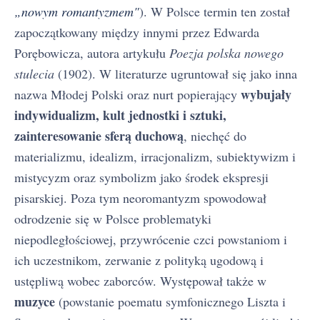
„nowym romantyzmem"
). W Polsce termin ten został
zapoczątkowany między innymi przez Edwarda
Porębowicza, autora artykułu
Poezja polska nowego
stulecia
(1902). W literaturze ugruntował się jako inna
wybujały
nazwa Młodej Polski oraz nurt popierający
indywidualizm, kult jednostki i sztuki,
zainteresowanie sferą duchową
, niechęć do
materializmu, idealizm, irracjonalizm, subiektywizm i
mistycyzm oraz symbolizm jako środek ekspresji
pisarskiej. Poza tym neoromantyzm spowodował
odrodzenie się w Polsce problematyki
niepodległościowej, przywrócenie czci powstaniom i
ich uczestnikom, zerwanie z polityką ugodową i
ustępliwą wobec zaborców. Występował także w
muzyce
(powstanie poematu symfonicznego Liszta i