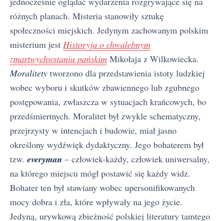
jednocześnie oglądać wydarzenia rozgrywające się na
różnych planach. Misteria stanowiły sztukę
społeczności miejskich. Jedynym zachowanym polskim
misterium jest
Historyja o chwalebnym
zmartwychwstaniu pańskim
Mikołaja z Wilkowiecka.
Moralitety
tworzono dla przedstawienia istoty ludzkiej
wobec wyboru i skutków zbawiennego lub zgubnego
postępowania, zwłaszcza w sytuacjach krańcowych, bo
przedśmiertnych. Moralitet był zwykle schematyczny,
przejrzysty w intencjach i budowie, miał jasno
określony wydźwięk dydaktyczny. Jego bohaterem był
tzw.
everyman
– człowiek-każdy, człowiek uniwersalny,
na którego miejscu mógł postawić się każdy widz.
Bohater ten był stawiany wobec upersonifikowanych
mocy dobra i zła, które wpływały na jego życie.
Jedyną, urywkową zbieżność polskiej literatury tamtego