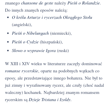
znanego
chansone de geste
należy
Pieśń o Rolandzie
.
Do innych znanych eposów należą:
O królu Arturze i rycerzach Okrągłego Stołu
(angielski),
Pieśń o Nibelungach
(niemiecki),
Pieśń o Cydzie
(hiszpański),
Słowo o wyprawie Igora
(ruski)
W XIII i XIV wieku w literaturze zaczęły dominować
romanse rycerskie
, oparte na podobnych wątkach co
eposy, ale przedstawiające innego bohatera. Nie był to
już zimny i wyrafinowany rycerz, ale czuły (choć nadal
waleczny) kochanek. Najbardziej znanym romansem
rycerskim są
Dzieje Tristana i Izoldy.