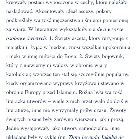
kreowały postaci wyposażone w cechy, które należało
naśladować. Akcentowały ideał ascezy, pokory,
podkreślały wartość męczeństwa i śmierci poniesionej
za wiarę. W literaturze wykształciły się
dwa wzorce
osobowe świętych
: 1. Święty asceta, który rezygnuje z
majątku i, żyjąc w biedzie, znosi wszelkie upokorzenia
i męki w imię miłości do Boga; 2. Święty bojownik,
który z niewiernymi walczy w obronie wiary
katolickiej; wzorzec ten stał się szczególnie popularny,
kiedy organizowano wyprawy krzyżowe i stawano w
obronie Europy przed Islamem. Różna była wartość
literacka utworów – wiele z nich przetrwało do dziś w
literaturze, inne nie wytrzymały próby czasu. Żywoty
świętych pisane były zarówno wierszem, jak i prozą.
Jedne występowały jako utwory samodzielne, inne
układane były w cykle (np.
Złota legenda Jakuba de