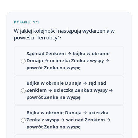
PYTANIE 1/5
W jakiej kolejności następują wydarzenia w
powieści 'Ten obcy'?
Sąd nad Zenkiem → bójka w obronie
Dunaja → ucieczka Zenka z wyspy →
powrót Zenka na wyspę
Bójka w obronie Dunaja → sąd nad
Zenkiem → ucieczka Zenka z wyspy →
powrót Zenka na wyspę
Bójka w obronie Dunaja → ucieczka
Zenka z wyspy → sąd nad Zenkiem →
Ten obcy - streszczenie krótkie i szczegółowe
1
powrót Zenka na wyspę