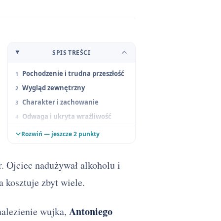
SPIS TREŚCI
Pochodzenie i trudna przeszłość
Wygląd zewnętrzny
Charakter i zachowanie
Odwaga i ukryta wrażliwość
Przemiana bohatera
Rozwiń — jeszcze 2 punkty
Podsumowanie postaci
r. Ojciec nadużywał alkoholu i
 kosztuje zbyt wiele.
Antoniego
nalezienie wujka,