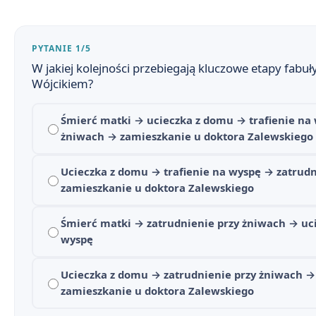
PYTANIE 1/5
W jakiej kolejności przebiegają kluczowe etapy fabu
Wójcikiem?
Śmierć matki → ucieczka z domu → trafienie na 
żniwach → zamieszkanie u doktora Zalewskiego
Ucieczka z domu → trafienie na wyspę → zatrud
zamieszkanie u doktora Zalewskiego
Ten obcy - streszczenie krótkie i szczegółowe
1
Śmierć matki → zatrudnienie przy żniwach → uci
wyspę
Plan wydarzeń - Ten obcy
2
Ucieczka z domu → zatrudnienie przy żniwach →
Ten obcy - bohaterowie
3
zamieszkanie u doktora Zalewskiego