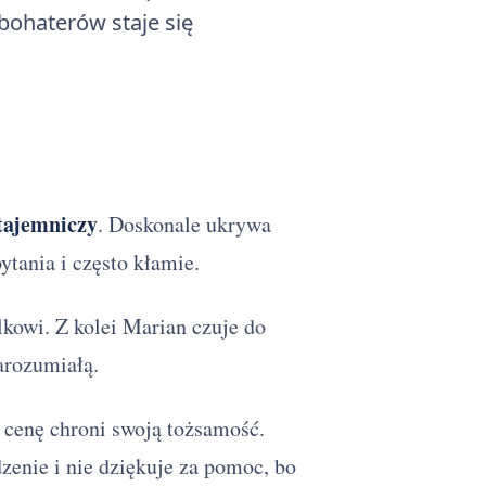
ohaterów staje się
 tajemniczy
. Doskonale ukrywa
tania i często kłamie.
kowi. Z kolei Marian czuje do
arozumiałą.
ą cenę chroni swoją tożsamość.
dzenie i nie dziękuje za pomoc, bo