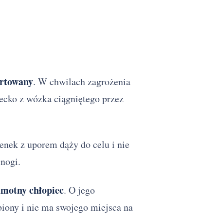
ortowany
. W chwilach zagrożenia
ecko z wózka ciągniętego przez
enek z uporem dąży do celu i nie
 nogi.
amotny chłopiec
. O jego
biony i nie ma swojego miejsca na