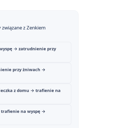
ły związane z Zenkiem
wyspę → zatrudnienie przy
nienie przy żniwach →
eczka z domu → trafienie na
 trafienie na wyspę →