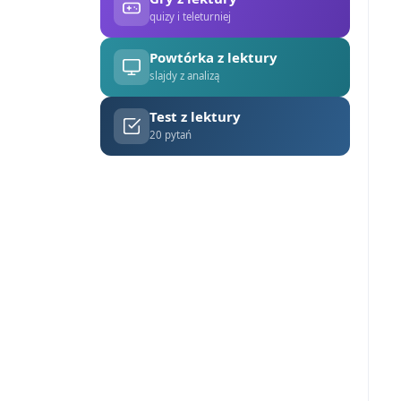
quizy i teleturniej
Powtórka z lektury
slajdy z analizą
Test z lektury
20 pytań