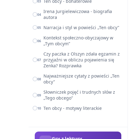
Ten obcy - bohaterowie
03
Irena Jurgielewiczowa - biografia
04
autora
Narracja i styl w powieści „Ten obcy”
05
Kontekst społeczno-obyczajowy w
06
„Tym obcym”
Czy paczka z Olszyn zdała egzamin z
przyjaźni w obliczu pojawienia się
07
Zenka? Rozprawka
Najważniejsze cytaty z powieści „Ten
08
obcy”
Słowniczek pojęć i trudnych słów z
09
„Tego obcego”
Ten obcy - motywy literackie
10
Gry z lektury