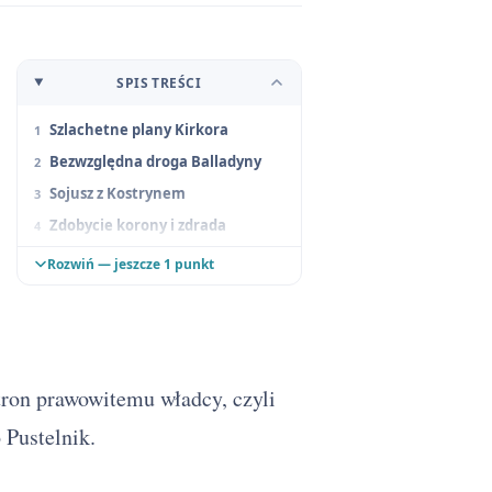
SPIS TREŚCI
Szlachetne plany Kirkora
Bezwzględna droga Balladyny
Sojusz z Kostrynem
Zdobycie korony i zdrada
Krótkie rządy Grabca
Rozwiń — jeszcze 1 punkt
tron prawowitemu władcy, czyli
 Pustelnik.