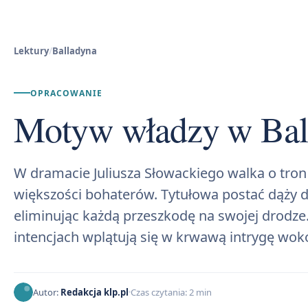
Lektury
/
Balladyna
OPRACOWANIE
Motyw władzy w Bal
W dramacie Juliusza Słowackiego walka o tron
większości bohaterów. Tytułowa postać dąży d
eliminując każdą przeszkodę na swojej drodz
intencjach wplątują się w krwawą intrygę wok
Autor:
Redakcja klp.pl
Czas czytania: 2 min