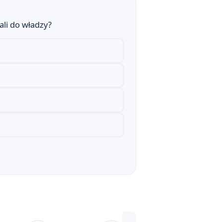
ali do władzy?
 gatunku ballady