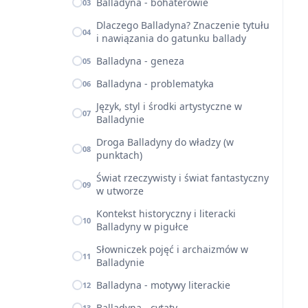
Balladyna - bohaterowie
03
Dlaczego Balladyna? Znaczenie tytułu
04
i nawiązania do gatunku ballady
Balladyna - geneza
05
Balladyna - problematyka
06
Język, styl i środki artystyczne w
07
Balladynie
Droga Balladyny do władzy (w
08
punktach)
Świat rzeczywisty i świat fantastyczny
09
w utworze
Kontekst historyczny i literacki
10
Balladyny w pigułce
Słowniczek pojęć i archaizmów w
11
Balladynie
Balladyna - motywy literackie
12
Balladyna - cytaty
13