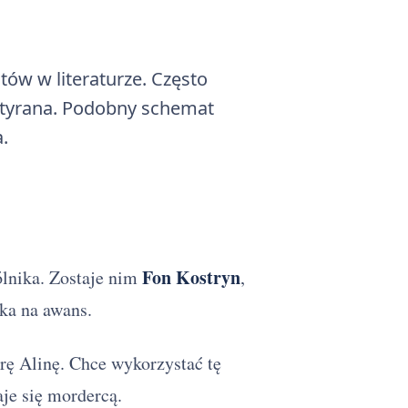
tów w literaturze. Często
w tyrana. Podobny schemat
.
Fon Kostryn
lnika. Zostaje nim
,
eka na awans.
trę Alinę. Chce wykorzystać tę
je się mordercą.