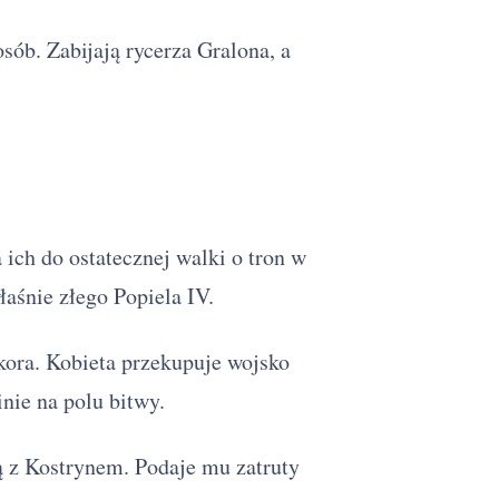
ób. Zabijają rycerza Gralona, a
ich do ostatecznej walki o tron w
łaśnie złego Popiela IV.
kora. Kobieta przekupuje wojsko
inie na polu bitwy.
ą z Kostrynem. Podaje mu zatruty