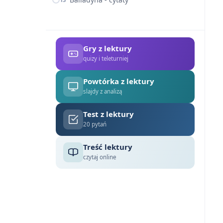
Gry z lektury
quizy i teleturniej
Powtórka z lektury
slajdy z analizą
Test z lektury
20 pytań
Treść lektury
czytaj online