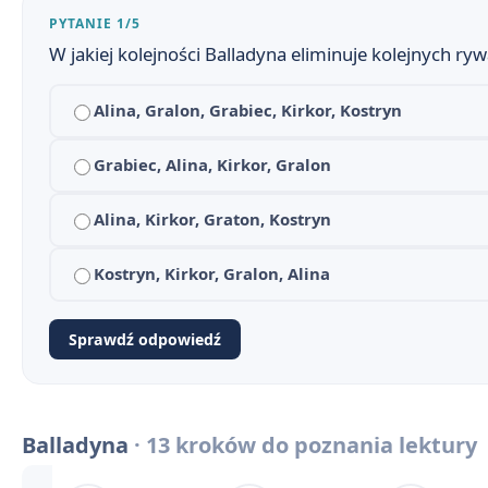
Balladyna - streszczenie krótkie i szczegółowe
1
PYTANIE 1/5
W jakiej kolejności Balladyna eliminuje kolejnych ryw
Balladyna - plan wydarzeń
2
Alina, Gralon, Grabiec, Kirkor, Kostryn
Balladyna - bohaterowie
3
Dlaczego Balladyna? Znaczenie tytułu i nawiązania do
Grabiec, Alina, Kirkor, Gralon
4
Balladyna - geneza
5
Alina, Kirkor, Graton, Kostryn
Balladyna - problematyka
6
Kostryn, Kirkor, Gralon, Alina
Język, styl i środki artystyczne w Balladynie
7
Sprawdź odpowiedź
Droga Balladyny do władzy (w punktach)
8
Świat rzeczywisty i świat fantastyczny w utworze
9
Balladyna
· 13 kroków do poznania lektury
Kontekst historyczny i literacki Balladyny w pigułce
10