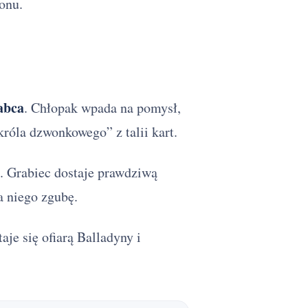
onu.
abca
. Chłopak wpada na pomysł,
króla dzwonkowego” z talii kart.
. Grabiec dostaje prawdziwą
 niego zgubę.
je się ofiarą Balladyny i