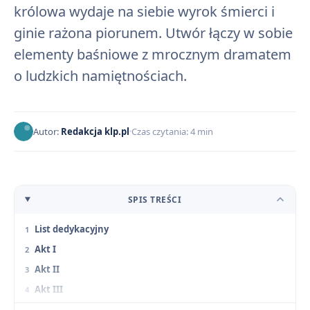
królowa wydaje na siebie wyrok śmierci i
ginie rażona piorunem. Utwór łączy w sobie
elementy baśniowe z mrocznym dramatem
o ludzkich namiętnościach.
Autor:
Redakcja klp.pl
Czas czytania: 4 min
SPIS TREŚCI
List dedykacyjny
Akt I
Akt II
Akt III
Akt IV