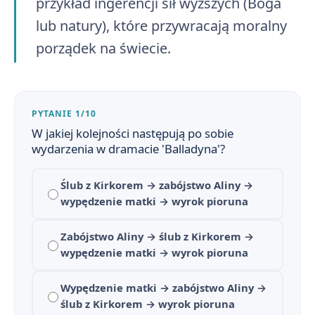
przykład ingerencji sił wyższych (Boga
lub natury), które przywracają moralny
porządek na świecie.
PYTANIE 1/10
W jakiej kolejności następują po sobie
wydarzenia w dramacie 'Balladyna'?
Ślub z Kirkorem → zabójstwo Aliny →
wypędzenie matki → wyrok pioruna
Balladyna - streszczenie krótkie i szczegółowe
1
Zabójstwo Aliny → ślub z Kirkorem →
Balladyna - plan wydarzeń
2
wypędzenie matki → wyrok pioruna
Balladyna - bohaterowie
3
Wypędzenie matki → zabójstwo Aliny →
ślub z Kirkorem → wyrok pioruna
Dlaczego Balladyna? Znaczenie tytułu i nawiązania do gatunku ballady
4