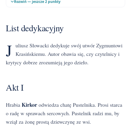
Rozwiń — jeszcze 2 punkty
Akt V
List dedykacyjny
J
uliusz Słowacki dedykuje swój utwór Zygmuntowi
Krasińskiemu. Autor obawia się, czy czytelnicy i
krytycy dobrze zrozumieją jego dzieło.
Akt I
Kirkor
Hrabia
odwiedza chatę Pustelnika. Prosi starca
o radę w sprawach sercowych. Pustelnik radzi mu, by
wziął za żonę prostą dziewczynę ze wsi.