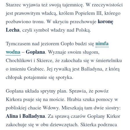
Starzec wyjawia też swoją tajemnicę. W rzeczywistości
jest prawowitym władcą, królem Popielem III, którego
koronę
pozbawiono tronu. W ukryciu przechowuje
Lecha
, czyli symbol władzy nad Polską.
nimfa
Tymczasem nad jeziorem Gopło budzi się
wodna
Goplana
–
. Wyznaje swoim sługom,
Chochlikowi i Skierce, że zakochała się w śmiertelniku
o imieniu Grabiec. Jej rywalką jest Balladyna, z którą
chłopak potajemnie się spotyka.
Goplana układa sprytny plan. Sprawia, że powóz
Kirkora psuje się na moście. Hrabia szuka pomocy w
pobliskiej chacie Wdowy. Mieszkają tam dwie siostry:
Alina i Balladyna
. Za sprawą czarów Goplany Kirkor
zakochuje się w obu dziewczętach. Skierka podrzuca