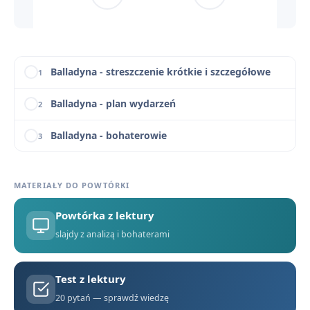
Balladyna - motywy literackie
12
Balladyna - cytaty
13
Balladyna - streszczenie krótkie i szczegółowe
1
Balladyna - plan wydarzeń
2
Balladyna - bohaterowie
3
Dlaczego Balladyna? Znaczenie tytułu i nawiązania do gatunku ballady
4
MATERIAŁY DO POWTÓRKI
Balladyna - geneza
5
Powtórka z lektury
Balladyna - problematyka
6
slajdy z analizą i bohaterami
Język, styl i środki artystyczne w Balladynie
7
Test z lektury
Droga Balladyny do władzy (w punktach)
8
20 pytań — sprawdź wiedzę