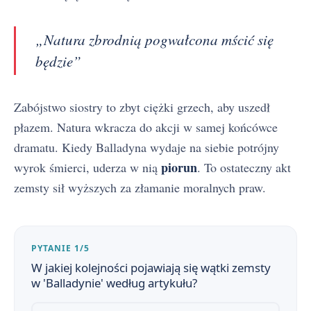
„Natura zbrodnią pogwałcona mścić się
będzie”
Zabójstwo siostry to zbyt ciężki grzech, aby uszedł
płazem. Natura wkracza do akcji w samej końcówce
dramatu. Kiedy Balladyna wydaje na siebie potrójny
piorun
wyrok śmierci, uderza w nią
. To ostateczny akt
zemsty sił wyższych za złamanie moralnych praw.
PYTANIE 1/5
W jakiej kolejności pojawiają się wątki zemsty
Balladyna - streszczenie krótkie i szczegółowe
1
w 'Balladynie' według artykułu?
Balladyna - plan wydarzeń