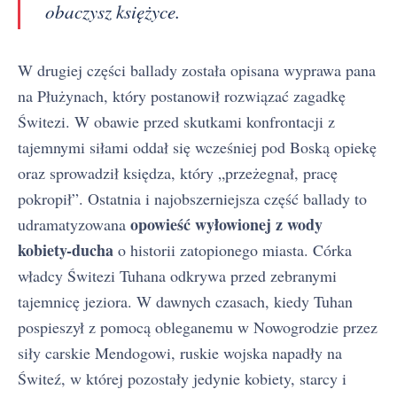
obaczysz księżyce.
W drugiej części ballady została opisana wyprawa pana
na Płużynach, który postanowił rozwiązać zagadkę
Świtezi. W obawie przed skutkami konfrontacji z
tajemnymi siłami oddał się wcześniej pod Boską opiekę
oraz sprowadził księdza, który „przeżegnał, pracę
pokropił”. Ostatnia i najobszerniejsza część ballady to
opowieść wyłowionej z wody
udramatyzowana
kobiety-ducha
o historii zatopionego miasta. Córka
władcy Świtezi Tuhana odkrywa przed zebranymi
tajemnicę jeziora. W dawnych czasach, kiedy Tuhan
pospieszył z pomocą obleganemu w Nowogrodzie przez
siły carskie Mendogowi, ruskie wojska napadły na
Świteź, w której pozostały jedynie kobiety, starcy i