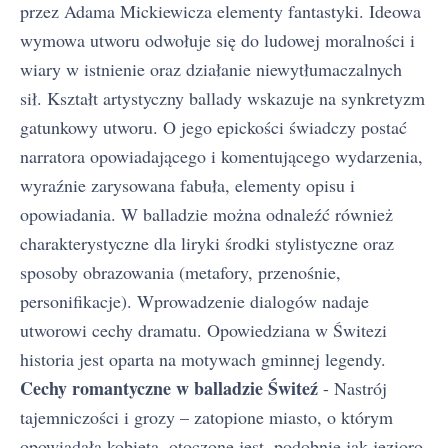
przez Adama Mickiewicza elementy fantastyki. Ideowa
wymowa utworu odwołuje się do ludowej moralności i
wiary w istnienie oraz działanie niewytłumaczalnych
sił. Kształt artystyczny ballady wskazuje na synkretyzm
gatunkowy utworu. O jego epickości świadczy postać
narratora opowiadającego i komentującego wydarzenia,
wyraźnie zarysowana fabuła, elementy opisu i
opowiadania. W balladzie można odnaleźć również
charakterystyczne dla liryki środki stylistyczne oraz
sposoby obrazowania (metafory, przenośnie,
personifikacje). Wprowadzenie dialogów nadaje
utworowi cechy dramatu. Opowiedziana w Świtezi
historia jest oparta na motywach gminnej legendy.
Cechy romantyczne w balladzie Świteź
- Nastrój
tajemniczości i grozy – zatopione miasto, o którym
opowiadała kobieta, otoczone jest, podobnie jak jezioro,