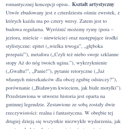
Kształt artystyczny
romantycznej koncepcji opisu..
Utwór zbudowany jest z czterdziestu ośmiu zwrotek, z
których każda ma po cztery wersy. Zatem jest to
budowa regularna. Wyróżnić możemy rymy (pora –
jeziora, mieście – niewieście) oraz następujące środki
stylistyczne: epitet („wielka trwoga”, „głęboka
przepaść”), metafora („Czyli też niebo swoje szklanne
stopy Aż do nóg twoich ugina.”), wykrzyknienie
(„Gwałtu!”, „Panie!”), pytanie retoryczne („Jaż
własnych mieszkańców dla obcej zgubię odsieczy?”),
porównanie („Białawym kwieciem, jak białe motylki”).
Przedstawiona w utworze historia jest oparta na
gminnej legendzie. Zestawione ze sobą zostały dwie
rzeczywistości: realna i fantastyczna. W obrębie tej
drugiej dzieją się wszystkie niezwykłe wydarzenia, jak