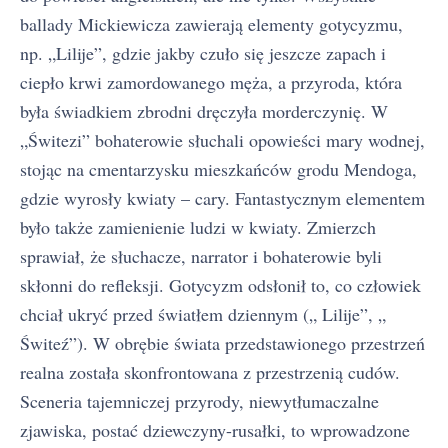
ballady Mickiewicza zawierają elementy gotycyzmu,
np. „Lilije”, gdzie jakby czuło się jeszcze zapach i
ciepło krwi zamordowanego męża, a przyroda, która
była świadkiem zbrodni dręczyła morderczynię. W
„Świtezi” bohaterowie słuchali opowieści mary wodnej,
stojąc na cmentarzysku mieszkańców grodu Mendoga,
gdzie wyrosły kwiaty – cary. Fantastycznym elementem
było także zamienienie ludzi w kwiaty. Zmierzch
sprawiał, że słuchacze, narrator i bohaterowie byli
skłonni do refleksji. Gotycyzm odsłonił to, co człowiek
chciał ukryć przed światłem dziennym („ Lilije”, „
Świteź”). W obrębie świata przedstawionego przestrzeń
realna została skonfrontowana z przestrzenią cudów.
Sceneria tajemniczej przyrody, niewytłumaczalne
zjawiska, postać dziewczyny-rusałki, to wprowadzone