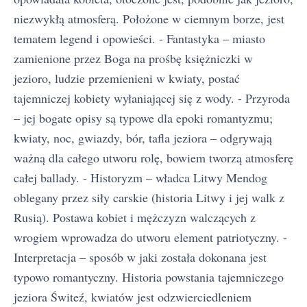
niezwykłą atmosferą. Położone w ciemnym borze, jest
tematem legend i opowieści. - Fantastyka – miasto
zamienione przez Boga na prośbę księżniczki w
jezioro, ludzie przemienieni w kwiaty, postać
tajemniczej kobiety wyłaniającej się z wody. - Przyroda
– jej bogate opisy są typowe dla epoki romantyzmu;
kwiaty, noc, gwiazdy, bór, tafla jeziora – odgrywają
ważną dla całego utworu rolę, bowiem tworzą atmosferę
całej ballady. - Historyzm – władca Litwy Mendog
oblegany przez siły carskie (historia Litwy i jej walk z
Rusią). Postawa kobiet i mężczyzn walczących z
wrogiem wprowadza do utworu element patriotyczny. -
Interpretacja – sposób w jaki została dokonana jest
typowo romantyczny. Historia powstania tajemniczego
jeziora Świteź, kwiatów jest odzwierciedleniem