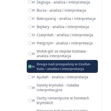
Żegluga - analiza i interpretacja
29
Burza - analiza i interpretacja
30
Bakczysaraj - analiza i interpretacja
31
Bajdary - analiza i interpretacja
32
Czatyrdah - analiza i interpretacja
33
Pielgrzym - analiza i interpretacja
34
Widok gór ze stepów Kozłowa -
35
analiza interpretacja
Droga nad przepaścią w Czufut-
36
Kale - analiza i interpretacja
Ajudah - analiza i interpretacja
37
Sonety krymskie - notatka
38
interpretacyjna
Cechy romantyczne w Sonetach
39
krymskich
Pielgrzym bohaterem Sonetów