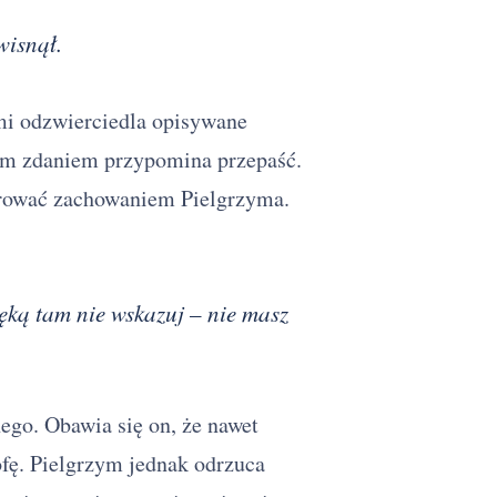
wisnął.
mi odzwierciedla opisywane
gim zdaniem przypomina przepaść.
erować zachowaniem Pielgrzyma.
I ręką tam nie wskazuj – nie masz
go. Obawia się on, że nawet
fę. Pielgrzym jednak odrzuca