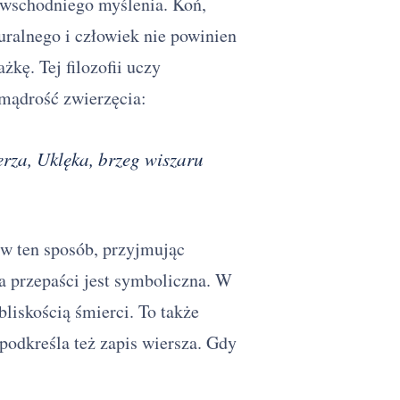
a wschodniego myślenia. Koń,
uralnego i człowiek nie powinien
kę. Tej filozofii uczy
mądrość zwierzęcia:
erza, Uklęka, brzeg wiszaru
 w ten sposób, przyjmując
a przepaści jest symboliczna. W
bliskością śmierci. To także
odkreśla też zapis wiersza. Gdy