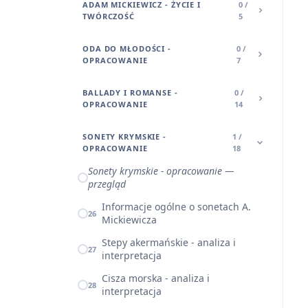
ADAM MICKIEWICZ - ŻYCIE I
0 /
TWÓRCZOŚĆ
5
ODA DO MŁODOŚCI -
0 /
OPRACOWANIE
7
BALLADY I ROMANSE -
0 /
OPRACOWANIE
14
SONETY KRYMSKIE -
1 /
OPRACOWANIE
18
Sonety krymskie - opracowanie —
przegląd
Informacje ogólne o sonetach A.
26
Mickiewicza
Stepy akermańskie - analiza i
27
interpretacja
Cisza morska - analiza i
28
interpretacja