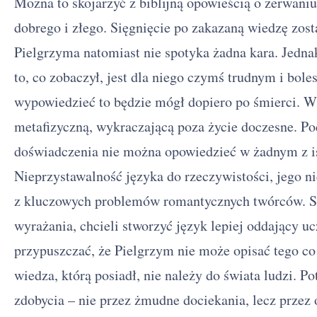
Można to skojarzyć z biblijną opowieścią o zerwan
dobrego i złego. Sięgnięcie po zakazaną wiedzę zos
Pielgrzyma natomiast nie spotyka żadna kara. Jedna
to, co zobaczył, jest dla niego czymś trudnym i bol
wypowiedzieć to będzie mógł dopiero po śmierci. 
metafizyczną, wykraczającą poza życie doczesne. Pod
doświadczenia nie można opowiedzieć w żadnym z i
Nieprzystawalność języka do rzeczywistości, jego n
z kluczowych problemów romantycznych twórców. S
wyrażania, chcieli stworzyć język lepiej oddający u
przypuszczać, że Pielgrzym nie może opisać tego c
wiedza, którą posiadł, nie należy do świata ludzi. Po
zdobycia – nie przez żmudne dociekania, lecz przez o