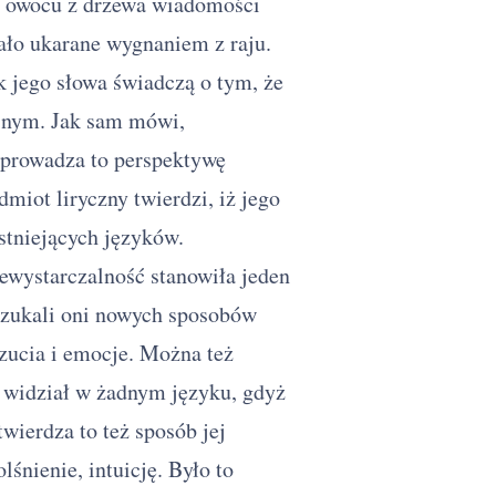
iu owocu z drzewa wiadomości
tało ukarane wygnaniem z raju.
k jego słowa świadczą o tym, że
esnym. Jak sam mówi,
Wprowadza to perspektywę
miot liryczny twierdzi, iż jego
stniejących języków.
iewystarczalność stanowiła jeden
zukali oni nowych sposobów
czucia i emocje. Można też
o widział w żadnym języku, gdyż
twierdza to też sposób jej
lśnienie, intuicję. Było to