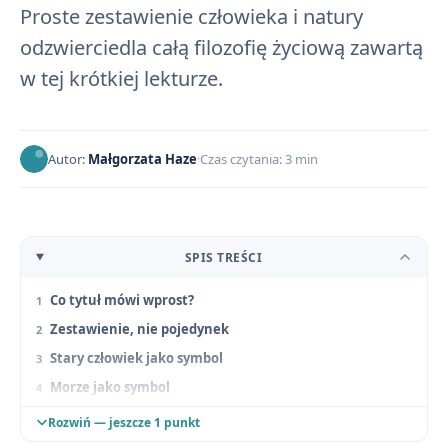
Proste zestawienie człowieka i natury
odzwierciedla całą filozofię życiową zawartą
w tej krótkiej lekturze.
Autor:
Małgorzata Haze
Czas czytania: 3 min
SPIS TREŚCI
Co tytuł mówi wprost?
Zestawienie, nie pojedynek
Stary człowiek jako symbol
Morze jako symbol
Dlaczego taka prostota?
Rozwiń — jeszcze 1 punkt