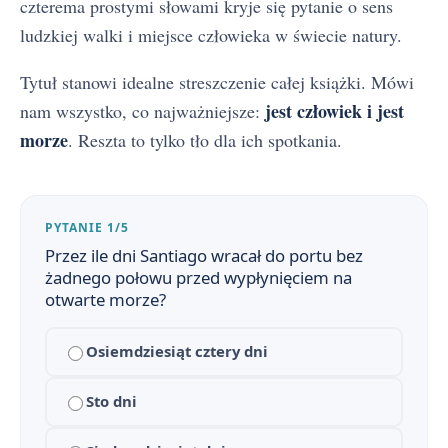
czterema prostymi słowami kryje się pytanie o sens
ludzkiej walki i miejsce człowieka w świecie natury.
Tytuł stanowi idealne streszczenie całej książki. Mówi
jest człowiek i jest
nam wszystko, co najważniejsze:
morze
. Reszta to tylko tło dla ich spotkania.
PYTANIE 1/5
Przez ile dni Santiago wracał do portu bez
żadnego połowu przed wypłynięciem na
otwarte morze?
Stary człowiek i morze - streszczenie krótkie i szczegółowe
1
Osiemdziesiąt cztery dni
Stary człowiek i morze - bohaterowie
2
Sto dni
Znaczenie tytułu 'Stary człowiek i morze'
3