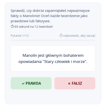
Sprawdź, czy dobrze zapamiętałeś najważniejsze
fakty o Manolinie! Oceń każde twierdzenie jako
prawdziwe lub fałszywe.
⏱ 60 sekund na 12 twierdzeń
Pytanie 1/12
⏱ odpowiedz, aby zacząć
Manolin jest głównym bohaterem
opowiadania "Stary człowiek i morze".
Stary człowiek i morze - streszczenie krótkie i szczegółowe
1
Stary człowiek i morze - bohaterowie
2
✓ PRAWDA
✗ FAŁSZ
Znaczenie tytułu 'Stary człowiek i morze'
3
Geneza utworu 'Stary człowiek i morze'
4