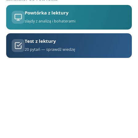
Biografia Ernesta Hemingwaya
5
Powtórka z lektury
Kontekst społeczny i geograficzny w 'Starym człowieku i morzu'
6
slajdy z analizą i bohaterami
Narracja i styl w 'Starym człowieku i morzu'
7
Test z lektury
Czy Santiago odniósł zwycięstwo, czy poniósł klęskę? Rozprawka
8
20 pytań — sprawdź wiedzę
Słowniczek pojęć marynistycznych i wędkarskich
9
Stary człowiek i morze - motywy literackie
10
Stary człowiek i morze - streszczenie krótkie i szczegółowe
1
Stary człowiek i morze - bohaterowie
2
Znaczenie tytułu 'Stary człowiek i morze'
3
Geneza utworu 'Stary człowiek i morze'
4