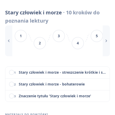
Biografia Ernesta Hemingwaya
5
Stary człowiek i morze
· 10 kroków do
Kontekst społeczny i geograficzny w 'Starym człowieku i morzu'
6
poznania lektury
Narracja i styl w 'Starym człowieku i morzu'
7
1
3
5
Czy Santiago odniósł zwycięstwo, czy poniósł klęskę? Rozprawka
8
2
4
Słowniczek pojęć marynistycznych i wędkarskich
9
Stary człowiek i morze - motywy literackie
10
Stary człowiek i morze - streszczenie krótkie i szczegółowe
1
Stary człowiek i morze - bohaterowie
2
Znaczenie tytułu 'Stary człowiek i morze'
3
Geneza utworu 'Stary człowiek i morze'
4
MATERIAŁY DO POWTÓRKI