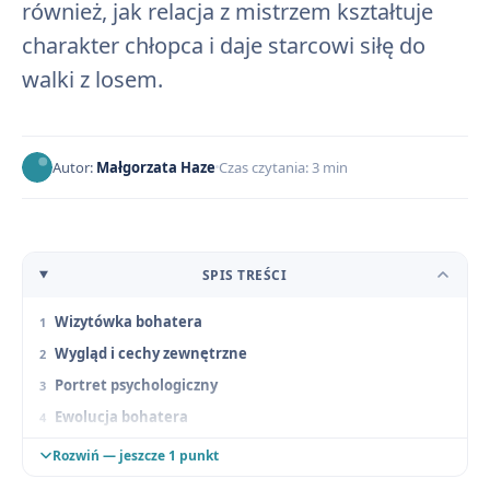
również, jak relacja z mistrzem kształtuje
charakter chłopca i daje starcowi siłę do
walki z losem.
Autor:
Małgorzata Haze
Czas czytania: 3 min
SPIS TREŚCI
Wizytówka bohatera
Wygląd i cechy zewnętrzne
Portret psychologiczny
Ewolucja bohatera
Ocena postaci
Rozwiń — jeszcze 1 punkt