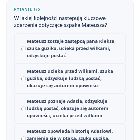
PYTANIE 1/5
W jakiej kolejności następują kluczowe
zdarzenia dotyczące szpaka Mateusza?
Mateusz zostaje zastępcą pana Kleksa,
szuka guzika, ucieka przed wilkami,
odzyskuje postać
Mateusz ucieka przed wilkami, szuka
guzika, odzyskuje ludzką postać,
okazuje się autorem opowieści
Mateusz poznaje Adasia, odzyskuje
ludzką postać, okazuje się autorem
Akademia Pana Kleksa - streszczenie krótkie i szczegółowe
1
opowieści, ucieka przed wilkami
Plan wydarzeń - Akademia pana Kleksa
2
Mateusz opowiada historię Adasiowi,
Akademia Pana Kleksa - bohaterowie
zamienia się w ptaka, szuka guzika,
3