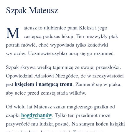
Szpak Mateusz
M
ateusz to ulubieniec pana Kleksa i jego
zastępca podczas lekcji. Ten niezwykły ptak
potrafi mówić, choć wypowiada tylko końcówki
wyrazów. Uczniowie szybko uczą się go rozumieć.
Szpak skrywa wielką tajemnicę ze swojej przeszłości.
Opowiedział Adasiowi Niezgódce, że w rzeczywistości
księciem i następcą tronu
jest
. Zamienił się w ptaka,
aby uciec przed zemstą stada wilków.
Od wielu lat Mateusz szuka magicznego guzika od
bogdychanów
czapki
. Tylko ten przedmiot może
przywrócić mu ludzką postać. Na samym końcu książki
ptak odzyskuje dawny wygląd. Zmienia się w