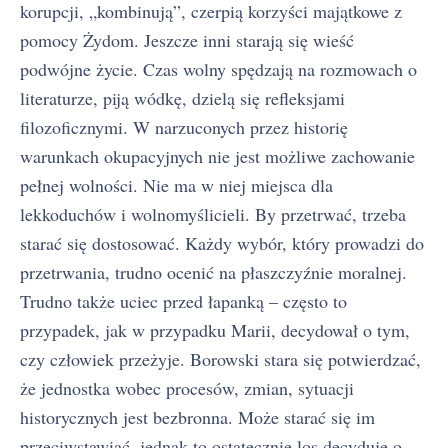
korupcji, „kombinują”, czerpią korzyści majątkowe z
pomocy Żydom. Jeszcze inni starają się wieść
podwójne życie. Czas wolny spędzają na rozmowach o
literaturze, piją wódkę, dzielą się refleksjami
filozoficznymi. W narzuconych przez historię
warunkach okupacyjnych nie jest możliwe zachowanie
pełnej wolności. Nie ma w niej miejsca dla
lekkoduchów i wolnomyślicieli. By przetrwać, trzeba
starać się dostosować. Każdy wybór, który prowadzi do
przetrwania, trudno ocenić na płaszczyźnie moralnej.
Trudno także uciec przed łapanką – często to
przypadek, jak w przypadku Marii, decydował o tym,
czy człowiek przeżyje. Borowski stara się potwierdzać,
że jednostka wobec procesów, zmian, sytuacji
historycznych jest bezbronna. Może starać się im
przeciwstawiać, jednak to ostatecznie los decyduje o