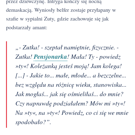
przez dziewczynę. Intryga kończy się nocną
demaskacją. Wyniosły belfer zostaje przyłapany w
szafie w sypialni Zuty, gdzie zachowuje się jak
podstarzały amant:
„- Zutka! - szeptał namiętnie, fizycznie. -
Pensjonarka
Zutka!
! Mała! Ty - powiedz
»ty«! Koleżanką jesteś moją! Jam kolega!
[...] - Jakie to... małe, młode... a bezczelne...
bez względu na różnicę wieku, stanowiska...
Jak mogłaś... jak się ośmieliłaś... do mnie?
Czy naprawdę podziałałem? Mów mi »ty«!
Na »ty«, na »ty«! Powiedz, co ci się we mnie
spodobało?”.