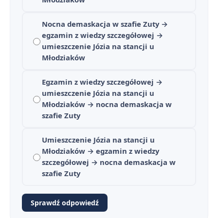
Nocna demaskacja w szafie Zuty →
egzamin z wiedzy szczegółowej →
umieszczenie Józia na stancji u
Młodziaków
Egzamin z wiedzy szczegółowej →
umieszczenie Józia na stancji u
Młodziaków → nocna demaskacja w
szafie Zuty
Ferdydurke - streszczenie krótkie i szczegółowe
1
Ferdydurke - bohaterowie
Umieszczenie Józia na stancji u
2
Młodziaków → egzamin z wiedzy
Plan wydarzeń - Ferdydurke
szczegółowej → nocna demaskacja w
3
szafie Zuty
Geneza utworu – jak i dlaczego powstała „Ferdydurke”?
4
Sprawdź odpowiedź
Konteksty filozoficzne i literackie w „Ferdydurke”
5