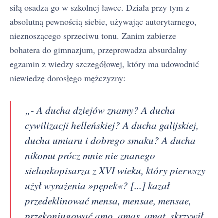
siłą osadza go w szkolnej ławce. Działa przy tym z
absolutną pewnością siebie, używając autorytarnego,
nieznoszącego sprzeciwu tonu. Zanim zabierze
bohatera do gimnazjum, przeprowadza absurdalny
egzamin z wiedzy szczegółowej, który ma udowodnić
niewiedzę dorosłego mężczyzny:
„- A ducha dziejów znamy? A ducha
cywilizacji helleńskiej? A ducha galijskiej,
ducha umiaru i dobrego smaku? A ducha
nikomu prócz mnie nie znanego
sielankopisarza z XVI wieku, który pierwszy
użył wyrażenia »pępek«? [...] kazał
przedeklinować mensa, mensae, mensae,
przekoniugować amo, amas, amat, skrzywił