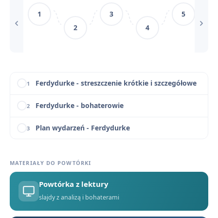
1
3
5
Czy przed formą można uciec? Rozważania na podstawie „Ferdydurke” Witolda Gombrowicza
9
2
4
Ferdydurke - cytaty
10
Ferdydurke - konteksty
11
Ferdydurke - streszczenie krótkie i szczegółowe
1
Ferdydurke - bohaterowie
2
Plan wydarzeń - Ferdydurke
3
Geneza utworu – jak i dlaczego powstała „Ferdydurke”?
4
MATERIAŁY DO POWTÓRKI
Konteksty filozoficzne i literackie w „Ferdydurke”
5
Powtórka z lektury
Słowniczek pojęć gombrowiczowskich i terminów literackich
6
slajdy z analizą i bohaterami
Bunt wobec formy i konwencji – porównanie „Ferdydurke” Gombrowicza i „Tanga” Mrożka
7