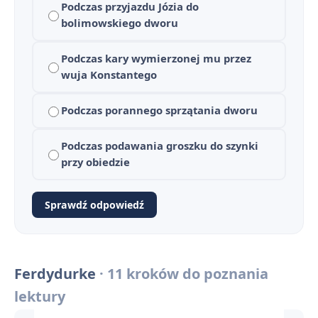
Podczas przyjazdu Józia do
bolimowskiego dworu
Podczas kary wymierzonej mu przez
wuja Konstantego
Ferdydurke - streszczenie krótkie i szczegółowe
1
Podczas porannego sprzątania dworu
Ferdydurke - bohaterowie
2
Plan wydarzeń - Ferdydurke
Podczas podawania groszku do szynki
3
przy obiedzie
Geneza utworu – jak i dlaczego powstała „Ferdydurke”?
4
Sprawdź odpowiedź
Konteksty filozoficzne i literackie w „Ferdydurke”
5
Słowniczek pojęć gombrowiczowskich i terminów literackich
6
Ferdydurke
· 11 kroków do poznania
Bunt wobec formy i konwencji – porównanie „Ferdydurke” Gombrowicza i „Tanga” Mrożka
7
lektury
„Ferdydurke” na maturze – zestaw pytań jawnych i zagadnień z omówieniem
8