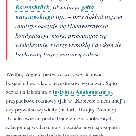
Ravensbrück
getta
, likwidacja
warszawskiego
itp.) – przy dokładniejszej
analizie okazuje się kilkuwarstwową
kondygnacją, która, przecinając się
wielokrotnie, tworzy wypukłą i doskonale
bryłowatą trójwymiarową całość.
Według Voglera pierwszą warstwę stanowią
bezpośrednie relacje uczestników wydarzeń. Są to
Instytutu Anatomicznego
zeznania laboranta z
,
przypadkowe rozmowy (jak w „Kobiecie cmentarnej”)
czy prywatne wywiady (historia Dwojry Zielonej).
Bohaterowie ci, pochodzący z nizin społecznych,
relacjonują wydarzenia z przerażającym spokojem i
rzeczowością. Odsłaniają jedynie ten okruch