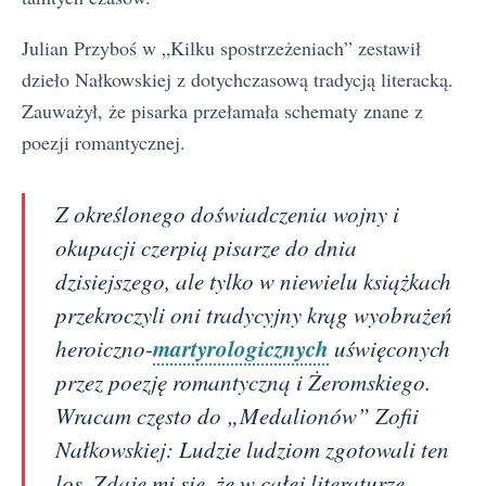
Julian Przyboś w „Kilku spostrzeżeniach” zestawił
dzieło Nałkowskiej z dotychczasową tradycją literacką.
Zauważył, że pisarka przełamała schematy znane z
poezji romantycznej.
Z określonego doświadczenia wojny i
okupacji czerpią pisarze do dnia
dzisiejszego, ale tylko w niewielu książkach
przekroczyli oni tradycyjny krąg wyobrażeń
martyrologicznych
heroiczno-
uświęconych
przez poezję romantyczną i Żeromskiego.
Wracam często do „Medalionów” Zofii
Nałkowskiej: Ludzie ludziom zgotowali ten
los. Zdaje mi się, że w całej literaturze