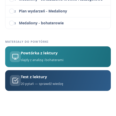
Plan wydarzeń - Medaliony
2
Medaliony - bohaterowie
3
Biografia Zofii Nałkowskiej
4
MATERIAŁY DO POWTÓRKI
Kontekst historyczny i prawny „Medalionów”
5
Powtórka z lektury
Medaliony - motywy literackie
6
slajdy z analizą i bohaterami
Medaliony - konteksty
7
Test z lektury
Medaliony - streszczenie krótkie i szczegółowe
1
20 pytań — sprawdź wiedzę
Plan wydarzeń - Medaliony
2
Medaliony - bohaterowie
3