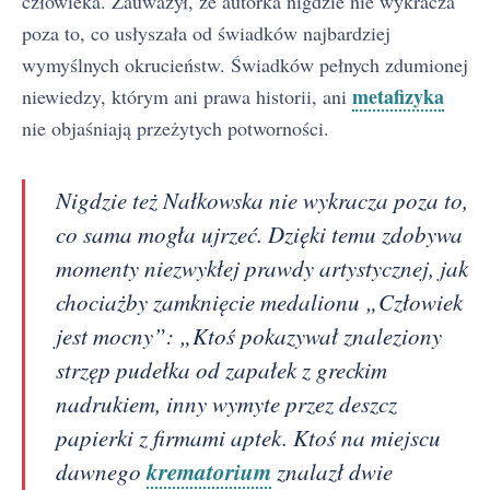
człowieka. Zauważył, że autorka nigdzie nie wykracza
poza to, co usłyszała od świadków najbardziej
wymyślnych okrucieństw. Świadków pełnych zdumionej
metafizyka
niewiedzy, którym ani prawa historii, ani
nie objaśniają przeżytych potworności.
Nigdzie też Nałkowska nie wykracza poza to,
co sama mogła ujrzeć. Dzięki temu zdobywa
momenty niezwykłej prawdy artystycznej, jak
chociażby zamknięcie medalionu „Człowiek
jest mocny”: „Ktoś pokazywał znaleziony
strzęp pudełka od zapałek z greckim
nadrukiem, inny wymyte przez deszcz
papierki z firmami aptek. Ktoś na miejscu
krematorium
dawnego
znalazł dwie