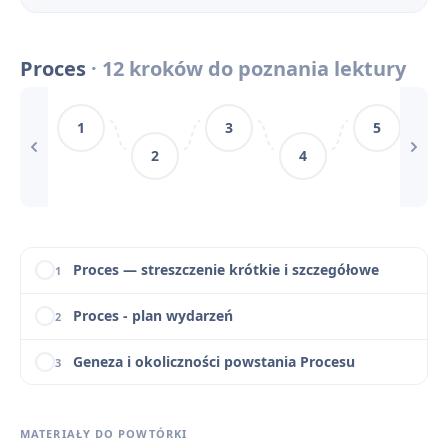
Proces - Konteksty
8
Proces
· 12 kroków do poznania lektury
Proces - Motywy
9
1
3
5
Słowniczek pojęć do Procesu: parabola, absurd, oniryzm
10
2
4
Pytania jawne i zagadnienia maturalne z Procesu
11
Proces - cytaty
12
Proces — streszczenie krótkie i szczegółowe
1
Proces - plan wydarzeń
2
Geneza i okoliczności powstania Procesu
3
Proces - Bohaterowie
4
MATERIAŁY DO POWTÓRKI