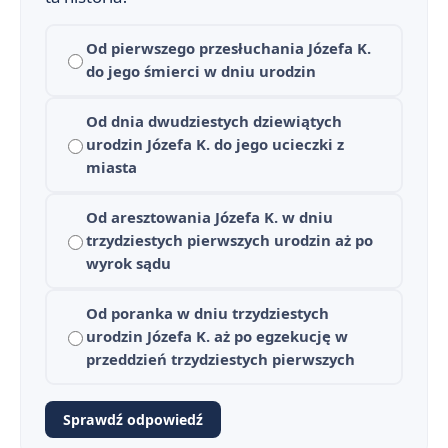
Od pierwszego przesłuchania Józefa K.
do jego śmierci w dniu urodzin
Od dnia dwudziestych dziewiątych
urodzin Józefa K. do jego ucieczki z
Proces — streszczenie krótkie i szczegółowe
miasta
1
Proces - plan wydarzeń
2
Od aresztowania Józefa K. w dniu
trzydziestych pierwszych urodzin aż po
Geneza i okoliczności powstania Procesu
3
wyrok sądu
Proces - Bohaterowie
4
Od poranka w dniu trzydziestych
urodzin Józefa K. aż po egzekucję w
Problematyka i interpretacje Procesu
5
przeddzień trzydziestych pierwszych
Znaczenie tytułu powieści Proces
6
Sprawdź odpowiedź
Czas i miejsce akcji Procesu Kafki
7