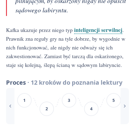
pilnującym, by oskarżony nigdy nie opuścił
Geneza i okoliczności powstania Procesu
3
sądowego labiryntu.
Proces - Bohaterowie
4
inteligencji serwilnej
Kafka ukazuje przez niego typ
.
Problematyka i interpretacje Procesu
5
Prawnik zna reguły gry na tyle dobrze, by wygodnie w
Znaczenie tytułu powieści Proces
nich funkcjonować, ale nigdy nie odważy się ich
6
zakwestionować. Zamiast być tarczą dla oskarżonego,
Czas i miejsce akcji Procesu Kafki
7
staje się kolejną, ślepą ścianą w sądowym labiryncie.
Proces - Konteksty
8
Proces
· 12 kroków do poznania lektury
Proces - Motywy
9
1
3
5
Słowniczek pojęć do Procesu: parabola, absurd, oniryzm
10
2
4
Pytania jawne i zagadnienia maturalne z Procesu
11
Proces - cytaty
12