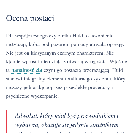
Ocena postaci
Dla współczesnego czytelnika Huld to uosobienie
instytucji, która pod pozorem pomocy utrwala opresję.
Nie jest on klasycznym czarnym charakterem. Nie
kłamie wprost i nie działa z otwartą wrogością. Właśnie
banalność zła
ta
czyni go postacią przerażającą. Huld
stanowi integralny element totalitarnego systemu, który
niszczy jednostkę poprzez przewlekłe procedury i
psychiczne wyczerpanie.
Proces — streszczenie krótkie i szczegółowe
1
Adwokat, który miał być przewodnikiem i
wybawcą, okazuje się jedynie strażnikiem
Proces - plan wydarzeń
2