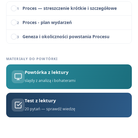
Proces — streszczenie krótkie i szczegółowe
1
Proces - plan wydarzeń
2
Geneza i okoliczności powstania Procesu
3
Proces - Bohaterowie
4
MATERIAŁY DO POWTÓRKI
Problematyka i interpretacje Procesu
5
Powtórka z lektury
Znaczenie tytułu powieści Proces
6
slajdy z analizą i bohaterami
Czas i miejsce akcji Procesu Kafki
7
Test z lektury
Proces - Konteksty
8
20 pytań — sprawdź wiedzę
Proces - Motywy
9
Słowniczek pojęć do Procesu: parabola, absurd, oniryzm
10