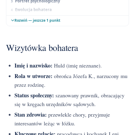
Portret psychologiczny
Ewolucja bohatera
Ocena postaci
Rozwiń — jeszcze 1 punkt
Wizytówka bohatera
Imię i nazwisko:
Huld (imię nieznane).
Rola w utworze:
obrońca Józefa K., narzucony mu
przez rodzinę.
Status społeczny:
szanowany prawnik, obracający
się w kręgach urzędników sądowych.
Stan zdrowia:
przewlekle chory, przyjmuje
interesantów leżąc w łóżku.
Kluczowe relacje:
pracodawca i kochanek Leni,