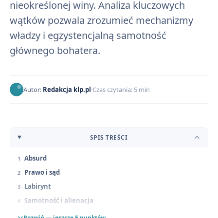
nieokreślonej winy. Analiza kluczowych
wątków pozwala zrozumieć mechanizmy
władzy i egzystencjalną samotność
głównego bohatera.
Autor:
Redakcja klp.pl
Czas czytania: 5 min
SPIS TREŚCI
Absurd
Prawo i sąd
Labirynt
Samotność i alienacja
Wina
Rozwiń — jeszcze 5 punktów