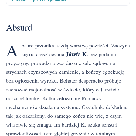
Władza i biurokracja
Sen i jawa
Absurd
Kobieta i pokusa
Śmierć
A
bsurd przenika każdą warstwę powieści. Zaczyna
Józefa K.
się od aresztowania
bez podania
przyczyny, prowadzi przez duszne sale sądowe na
strychach czynszowych kamienic, a kończy egzekucją
bez ogłoszenia wyroku. Bohater desperacko próbuje
zachować racjonalność w świecie, który całkowicie
odrzucił logikę. Kafka celowo nie tłumaczy
mechanizmów działania systemu. Czytelnik, dokładnie
tak jak oskarżony, do samego końca nie wie, z czym
właściwie się zmaga. Im bardziej K. szuka sensu i
sprawiedliwości, tym głębiej grzęźnie w totalnym