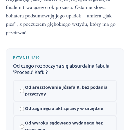
finałem trwającego rok procesu. Ostatnie słowa
Geneza i okoliczności powstania Procesu
3
bohatera podsumowują jego upadek – umiera „jak
Proces - Bohaterowie
4
pies”, z poczuciem głębokiego wstydu, który ma go
przetrwać.
Problematyka i interpretacje Procesu
5
Znaczenie tytułu powieści Proces
6
PYTANIE 1/10
Czas i miejsce akcji Procesu Kafki
7
Od czego rozpoczyna się absurdalna fabuła
'Procesu' Kafki?
Proces - Konteksty
8
Od aresztowania Józefa K. bez podania
Proces - Motywy
9
przyczyny
Słowniczek pojęć do Procesu: parabola, absurd, oniryzm
10
Od zaginięcia akt sprawy w urzędzie
Pytania jawne i zagadnienia maturalne z Procesu
11
Od wyroku sądowego wydanego bez
Proces - cytaty
12
rozprawy