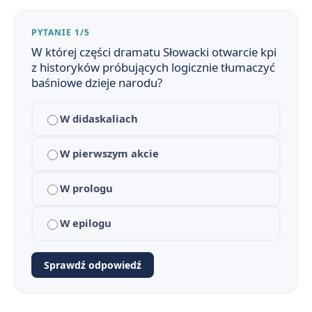
PYTANIE 1/5
W której części dramatu Słowacki otwarcie kpi
z historyków próbujących logicznie tłumaczyć
Balladyna - streszczenie krótkie i szczegółowe
1
baśniowe dzieje narodu?
Balladyna - plan wydarzeń
2
W didaskaliach
Balladyna - bohaterowie
3
W pierwszym akcie
Dlaczego Balladyna? Znaczenie tytułu i nawiązania do gatunku ballady
4
W prologu
Balladyna - geneza
5
W epilogu
Balladyna - problematyka
6
Sprawdź odpowiedź
Język, styl i środki artystyczne w Balladynie
7
Droga Balladyny do władzy (w punktach)
8