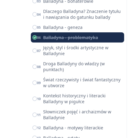
Balladyna - bohaterowie
03
Dlaczego Balladyna? Znaczenie tytułu
04
i nawiązania do gatunku ballady
Balladyna - geneza
05
Balladyna - problematyka
06
Język, styl i środki artystyczne w
07
Balladynie
Droga Balladyny do władzy (w
08
punktach)
Świat rzeczywisty i świat fantastyczny
09
w utworze
Kontekst historyczny i literacki
10
Balladyny w pigułce
Słowniczek pojęć i archaizmów w
11
Balladynie
Balladyna - motywy literackie
12
Balladyna - cytaty
13