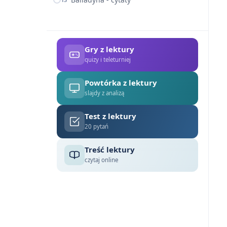
Gry z lektury
quizy i teleturniej
Powtórka z lektury
slajdy z analizą
Test z lektury
20 pytań
Treść lektury
czytaj online