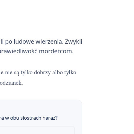
i po ludowe wierzenia. Zwykli
 sprawiedliwość mordercom.
 nie są tylko dobrzy albo tylko
 gatunku ballady
podzianek.
a w obu siostrach naraz?