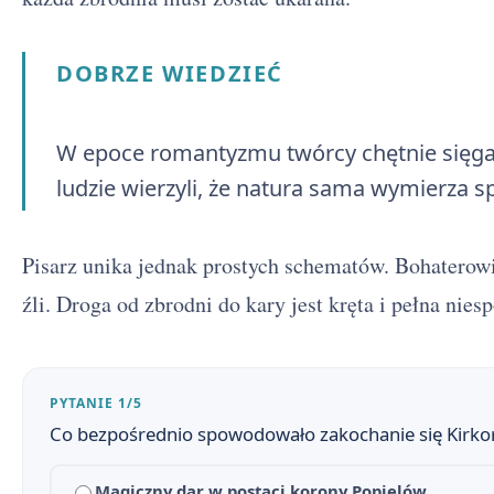
DOBRZE WIEDZIEĆ
Balladyna - streszczenie krótkie i szczegółowe
1
W epoce romantyzmu twórcy chętnie sięgal
ludzie wierzyli, że natura sama wymierza
Balladyna - plan wydarzeń
2
Balladyna - bohaterowie
3
Pisarz unika jednak prostych schematów. Bohaterowie
Dlaczego Balladyna? Znaczenie tytułu i nawiązania do
4
źli. Droga od zbrodni do kary jest kręta i pełna nies
Balladyna - geneza
5
Balladyna - problematyka
6
PYTANIE 1/5
Co bezpośrednio spowodowało zakochanie się Kirkor
Język, styl i środki artystyczne w Balladynie
7
Magiczny dar w postaci korony Popielów
Droga Balladyny do władzy (w punktach)