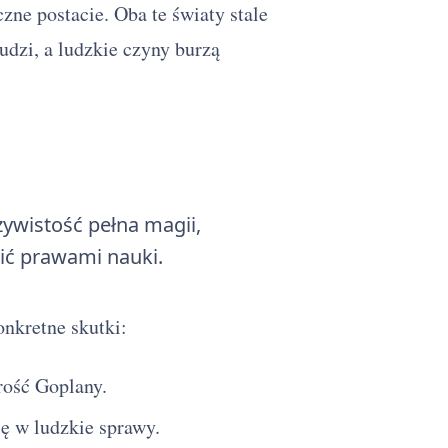
czne postacie. Oba te światy stale
udzi, a ludzkie czyny burzą
zywistość pełna magii,
nić prawami nauki.
nkretne skutki:
rość Goplany.
ę w ludzkie sprawy.