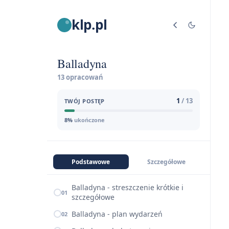
klp.pl
Balladyna
13 opracowań
1
/ 13
TWÓJ POSTĘP
8%
ukończone
Podstawowe
Szczegółowe
Balladyna - streszczenie krótkie i
01
szczegółowe
Balladyna - plan wydarzeń
02