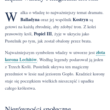
W
alka o władzę to najważniejszy temat dramatu.
Balladyna
Kostryn
oraz jej wspólnik
są
gotowi na każdą zbrodnię, aby zdobyć tron. Z kolei
Popiel III
prawowity król,
, żyje w ukryciu jako
Pustelnik po tym, jak został obalony przez brata.
złota
Najważniejszym symbolem władzy w utworze jest
korona Lechitów
. Według legendy podarował ją jeden
z Trzech Króli. Pustelnik ukrywa ten magiczny
przedmiot w lesie nad jeziorem Gopło. Kradzież korony
staje się początkiem wielkich nieszczęść i upadku
całego królestwa.
Nierówności społeczne