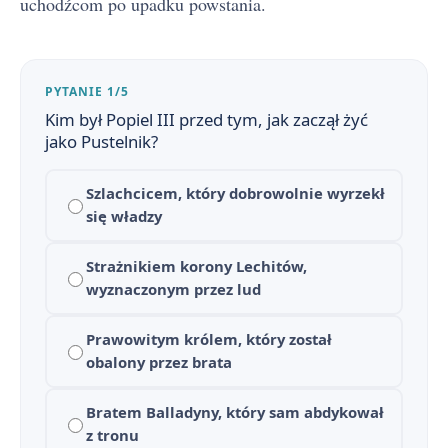
uchodźcom po upadku powstania.
PYTANIE 1/5
Kim był Popiel III przed tym, jak zaczął żyć
jako Pustelnik?
Szlachcicem, który dobrowolnie wyrzekł
się władzy
Balladyna - streszczenie krótkie i szczegółowe
1
Strażnikiem korony Lechitów,
Balladyna - plan wydarzeń
2
wyznaczonym przez lud
Balladyna - bohaterowie
3
Prawowitym królem, który został
obalony przez brata
Dlaczego Balladyna? Znaczenie tytułu i nawiązania do gatunku ballady
4
Balladyna - geneza
Bratem Balladyny, który sam abdykował
5
z tronu