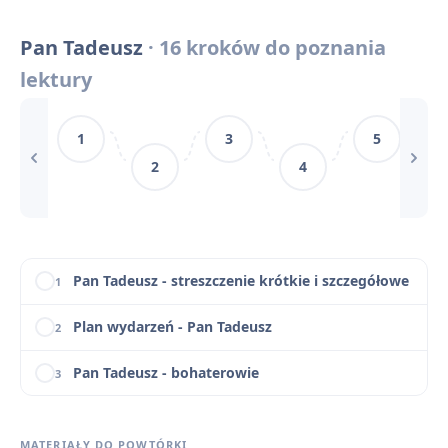
Inwokacja i epilog Pana Tadeusza
11
Pan Tadeusz
· 16 kroków do poznania
Pan Tadeusz - pytania jawne na maturę ustną z omówieniem
12
lektury
Słowniczek pojęć, archaizmów i realiów szlacheckich w Panu Tadeuszu
13
1
3
5
Obraz polskiego dworu: Soplicowo z Pana Tadeusza a Nawłoć z Przedwiośnia
14
2
4
Motywy literackie w „Panu Tadeuszu”
15
Pan Tadeusz - konteksty
16
Pan Tadeusz - streszczenie krótkie i szczegółowe
1
Plan wydarzeń - Pan Tadeusz
2
Pan Tadeusz - bohaterowie
3
Okoliczności powstania Pana Tadeusza - geneza
4
MATERIAŁY DO POWTÓRKI