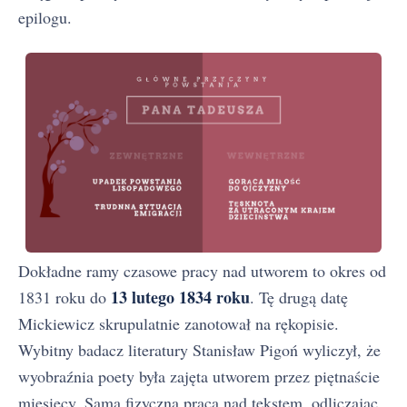
epilogu.
Dokładne ramy czasowe pracy nad utworem to okres od
13 lutego 1834 roku
1831 roku do
. Tę drugą datę
Mickiewicz skrupulatnie zanotował na rękopisie.
Wybitny badacz literatury Stanisław Pigoń wyliczył, że
wyobraźnia poety była zajęta utworem przez piętnaście
miesięcy. Sama fizyczna praca nad tekstem, odliczając