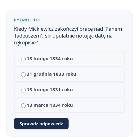
Plan wydarzeń - Pan Tadeusz
2
PYTANIE 1/5
Pan Tadeusz - bohaterowie
3
Kiedy Mickiewicz zakończył pracę nad 'Panem
Tadeuszem', skrupulatnie notując datę na
Okoliczności powstania Pana Tadeusza - geneza
4
rękopisie?
Znaczenie tytułu i podtytułu Pana Tadeusza
5
13 lutego 1834 roku
Problematyka Pana Tadeusza
6
31 grudnia 1833 roku
Czas i miejsce akcji
7
13 lutego 1831 roku
Kontekst emigracyjny i historyczny w Panu Tadeuszu
8
13 marca 1834 roku
Pan Tadeusz - cytaty
9
Sprawdź odpowiedź
Jacek Soplica – zdrajca, który odkupił swoje winy, czy tragiczny bohater romantyczny? Rozprawka
10