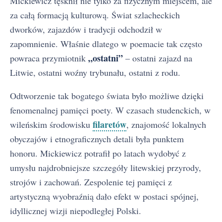
Mickiewicz tęsknił nie tylko za fizycznym miejscem, ale
za całą formacją kulturową. Świat szlacheckich
dworków, zajazdów i tradycji odchodził w
zapomnienie. Właśnie dlatego w poemacie tak często
„ostatni”
powraca przymiotnik
– ostatni zajazd na
Litwie, ostatni woźny trybunału, ostatni z rodu.
Odtworzenie tak bogatego świata było możliwe dzięki
fenomenalnej pamięci poety. W czasach studenckich, w
filaretów
wileńskim środowisku
, znajomość lokalnych
obyczajów i etnograficznych detali była punktem
honoru. Mickiewicz potrafił po latach wydobyć z
umysłu najdrobniejsze szczegóły litewskiej przyrody,
strojów i zachowań. Zespolenie tej pamięci z
artystyczną wyobraźnią dało efekt w postaci spójnej,
idyllicznej wizji niepodległej Polski.
Pan Tadeusz - streszczenie krótkie i szczegółowe
1