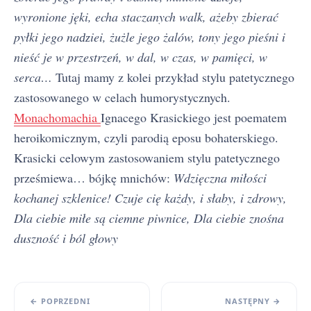
wyronione jęki, echa staczanych walk, ażeby zbierać
pyłki jego naǳiei, żużle jego żalów, tony jego pieśni i
nieść je w przestrzeń, w dal, w czas, w pamięci, w
serca…
Tutaj mamy z kolei przykład stylu patetycznego
zastosowanego w celach humorystycznych.
Monachomachia
Ignacego Krasickiego jest poematem
heroikomicznym, czyli parodią eposu bohaterskiego.
Krasicki celowym zastosowaniem stylu patetycznego
prześmiewa… bójkę mnichów:
Wdzięczna miłości
kochanej szklenice! Czuje cię każdy, i słaby, i zdrowy,
Dla ciebie miłe są ciemne piwnice, Dla ciebie znośna
duszność i ból głowy
← POPRZEDNI
NASTĘPNY →