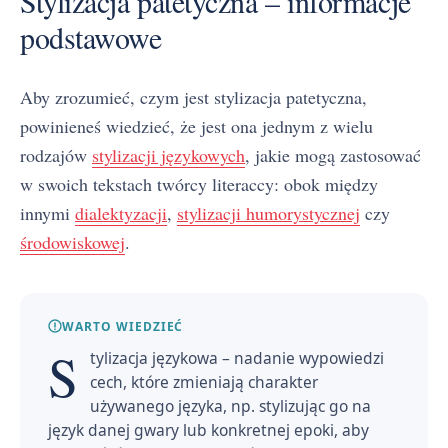
Stylizacja patetyczna – informacje
podstawowe
Aby zrozumieć, czym jest stylizacja patetyczna,
powinieneś wiedzieć, że jest ona jednym z wielu
rodzajów
stylizacji językowych
, jakie mogą zastosować
w swoich tekstach twórcy literaccy: obok między
innymi
dialektyzacji
,
stylizacji humorystycznej
czy
środowiskowej
.
WARTO WIEDZIEĆ
S
tylizacja językowa – nadanie wypowiedzi
cech, które zmieniają charakter
używanego języka, np. stylizując go na
język danej gwary lub konkretnej epoki, aby