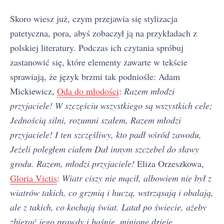
Skoro wiesz już, czym przejawia się stylizacja
patetyczna, pora, abyś zobaczył ją na przykładach z
polskiej literatury. Podczas ich czytania spróbuj
zastanowić się, które elementy zawarte w tekście
sprawiają, że język brzmi tak podniośle: Adam
Mickiewicz,
Oda do młodości
:
Razem młodzi
przyjaciele! W szczęściu wszystkiego są wszystkich cele;
Jednością silni, rozumni szałem, Razem młodzi
przyjaciele! I ten szczęśliwy, kto padł wśród zawodu,
Jeżeli poległem ciałem Dał innym szczebel do sławy
grodu. Razem, młodzi przyjaciele!
Eliza Orzeszkowa,
Gloria Victis
:
Wiatr ciszy nie mącił, albowiem nie był z
wiatrów takich, co grzmią i huczą, wstrząsają i obalają,
ale z takich, co kochają świat. Latał po świecie, ażeby
zbierać jego prawdy i baśnie, minione ǳieje,