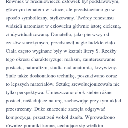
Również w Średniowieczu człowiek był podstawowym,
głównym tematem w sztuce, ale przedstawiano go w
sposób symboliczny, stylizowany. Twórcy renesansu
widzieli natomiast w człowieku głównie istotę cielesną,
zindywidualizowaną. Donatello, jako pierwszy od
czasów starożytnych, przedstawił nagie ludzkie ciało.
Ciała często wyginane były w kształt litery S. Rzeźby
tego okresu charakteryzuje: realizm, zainteresowanie
postacią, naturalizm, studia nad anatomią, krzywizny.
Stale także doskonalono technikę, poszukiwano coraz
to lepszych materiałów. Sztukę zrewolucjonizowała nie
tylko perspektywa. Umieszczano obok siebie różne
postaci, naśladujące naturę, zachowując przy tym układ
przestrzenny. Duże znaczenie zaczęła odgrywać
kompozycja, przestrzeń wokół dzieła. Wprowadzono
również pomniki konne, cechujące się wielkim