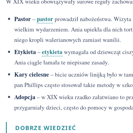
W XIX wieku obowiązywały surowe reguły zachowa
Pastor
pastor
–
prowadził nabożeństwa. Wizyta p
wielkim wydarzeniem. Ania upiekła dla nich tort
niego kropli walerianowych zamiast wanilii.
Etykieta
etykieta
–
wymagała od dziewcząt ciszy
Ania ciągle łamała te niepisane zasady.
Kary cielesne
– bicie uczniów linijką było w ta
pan Phillips często stosował takie metody w szko
Adopcja
– w XIX wieku rzadko załatwiano to prz
przygarniały dzieci, często do pomocy w gospoda
DOBRZE WIEDZIEĆ