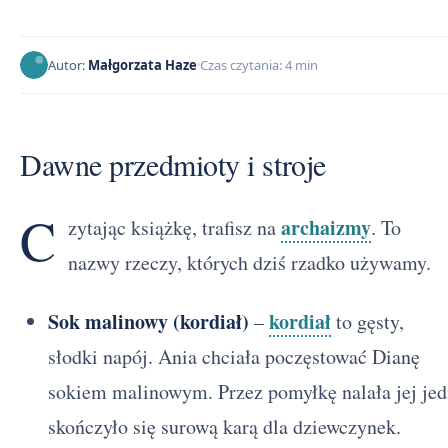
Autor:
Małgorzata Haze
Czas czytania: 4 min
Dawne przedmioty i stroje
C
archaizmy
zytając książkę, trafisz na
. To
nazwy rzeczy, których dziś rzadko używamy.
Sok malinowy (kordiał)
kordiał
–
to gęsty,
słodki napój. Ania chciała poczęstować Dianę
sokiem malinowym. Przez pomyłkę nalała jej je
skończyło się surową karą dla dziewczynek.