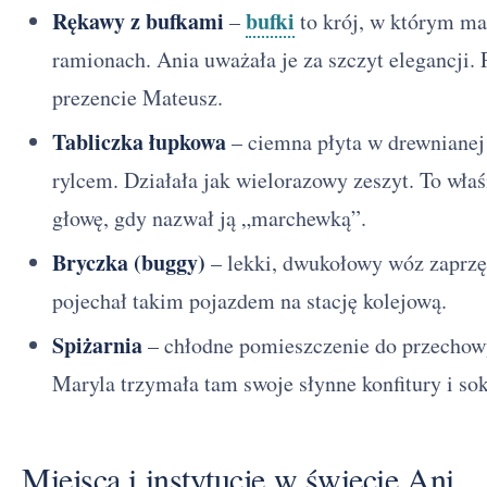
Rękawy z bufkami
bufki
–
to krój, w którym ma
ramionach. Ania uważała je za szczyt elegancji. 
prezencie Mateusz.
Tabliczka łupkowa
– ciemna płyta w drewnianej 
rylcem. Działała jak wielorazowy zeszyt. To właś
głowę, gdy nazwał ją „marchewką”.
Bryczka (buggy)
– lekki, dwukołowy wóz zaprzę
pojechał takim pojazdem na stację kolejową.
Spiżarnia
– chłodne pomieszczenie do przechow
Maryla trzymała tam swoje słynne konfitury i sok
Miejsca i instytucje w świecie Ani