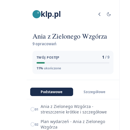
klp.pl
Ania z Zielonego Wzgórza
9 opracowań
1
/ 9
TWÓJ POSTĘP
11%
ukończone
Podstawowe
Szczegółowe
Ania z Zielonego Wzgórza -
01
streszczenie krótkie i szczegółowe
Plan wydarzeń - Ania z Zielonego
02
Wzgórza