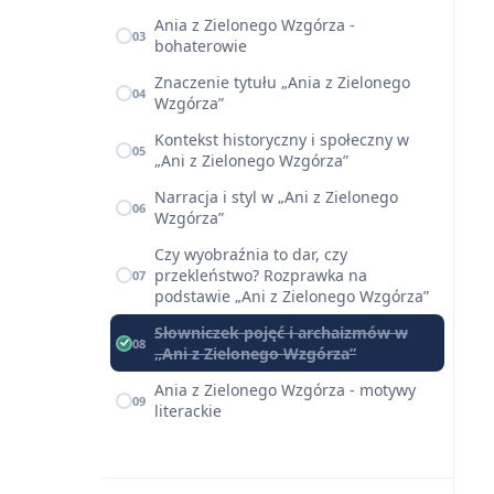
Ania z Zielonego Wzgórza -
03
bohaterowie
Znaczenie tytułu „Ania z Zielonego
04
Wzgórza”
Kontekst historyczny i społeczny w
05
„Ani z Zielonego Wzgórza”
Narracja i styl w „Ani z Zielonego
06
Wzgórza”
Czy wyobraźnia to dar, czy
przekleństwo? Rozprawka na
07
podstawie „Ani z Zielonego Wzgórza”
Słowniczek pojęć i archaizmów w
08
„Ani z Zielonego Wzgórza”
Ania z Zielonego Wzgórza - motywy
09
literackie