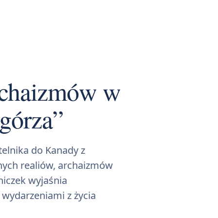
archaizmów w
górza”
elnika do Kanady z
nych realiów, archaizmów
wniczek wyjaśnia
i wydarzeniami z życia