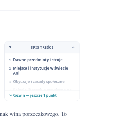
SPIS TREŚCI
Dawne przedmioty i stroje
Miejsca i instytucje w świecie
Ani
Obyczaje i zasady społeczne
Pojęcia literackie przydatne na
polskim
Rozwiń — jeszcze 1 punkt
Czas i miejsce akcji
dnak wina porzeczkowego. To