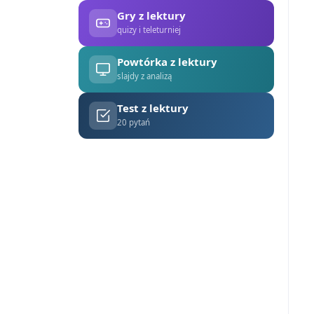
Gry z lektury
quizy i teleturniej
Powtórka z lektury
slajdy z analizą
Test z lektury
20 pytań