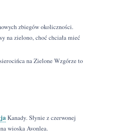
howych zbiegów okoliczności.
sy na zielono, choć chciała mieć
 sierocińca na Zielone Wzgórze to
ja
Kanady. Słynie z czerwonej
yjna wioska Avonlea.