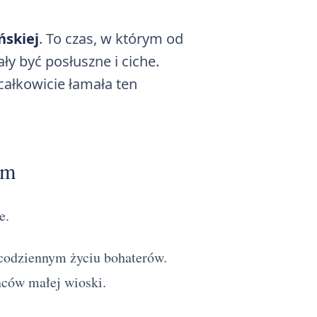
ńskiej
. To czas, w którym od
ły być posłuszne i ciche.
 całkowicie łamała ten
im
e.
 codziennym życiu bohaterów.
ńców małej wioski.