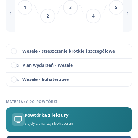
1
3
5
"Wesele" a "Dziady" cz. III – romantyczne i neoromantyczne wizje narodu
12
2
4
Wesele - motywy literackie
13
Wesele - konteksty
14
Wesele - streszczenie krótkie i szczegółowe
1
Plan wydarzeń - Wesele
2
Wesele - bohaterowie
3
Znaczenie tytułu "Wesela" Stanisława Wyspiańskiego
4
MATERIAŁY DO POWTÓRKI
Czas i miejsce akcji w "Weselu"
5
Powtórka z lektury
Język i styl "Wesela" - indywidualizacja i symbolizm
6
slajdy z analizą i bohaterami
Złoty róg - znaczenie symbolu
7