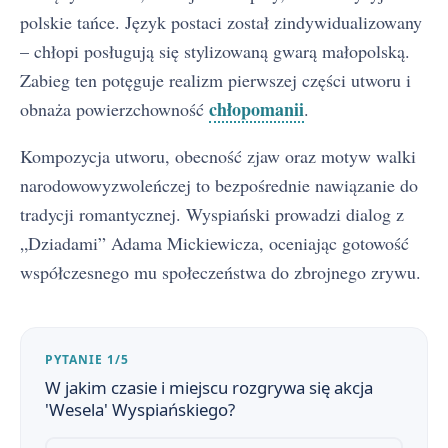
polskie tańce. Język postaci został zindywidualizowany
– chłopi posługują się stylizowaną gwarą małopolską.
Zabieg ten potęguje realizm pierwszej części utworu i
chłopomanii
obnaża powierzchowność
.
Kompozycja utworu, obecność zjaw oraz motyw walki
narodowowyzwoleńczej to bezpośrednie nawiązanie do
tradycji romantycznej. Wyspiański prowadzi dialog z
„Dziadami” Adama Mickiewicza, oceniając gotowość
współczesnego mu społeczeństwa do zbrojnego zrywu.
PYTANIE 1/5
W jakim czasie i miejscu rozgrywa się akcja
'Wesela' Wyspiańskiego?
Wesele - streszczenie krótkie i szczegółowe
1