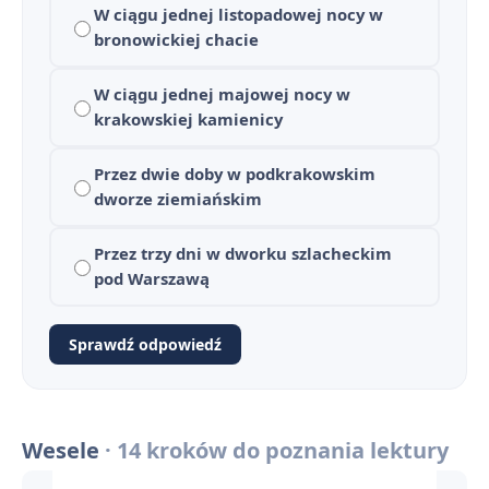
W ciągu jednej listopadowej nocy w
Plan wydarzeń - Wesele
2
bronowickiej chacie
Wesele - bohaterowie
3
W ciągu jednej majowej nocy w
Znaczenie tytułu "Wesela" Stanisława Wyspiańskiego
krakowskiej kamienicy
4
Czas i miejsce akcji w "Weselu"
5
Przez dwie doby w podkrakowskim
dworze ziemiańskim
Język i styl "Wesela" - indywidualizacja i symbolizm
6
Przez trzy dni w dworku szlacheckim
Złoty róg - znaczenie symbolu
7
pod Warszawą
Wesele cytaty
8
Sprawdź odpowiedź
Czy Polacy są zdolni do zjednoczenia w imię wyższych celów? Rozprawka na podstawie "Wesela"
9
Pytania jawne z "Wesela" - opracowanie zagadnień na maturę ustną
10
Wesele
· 14 kroków do poznania lektury
Słowniczek pojęć do "Wesela"
11