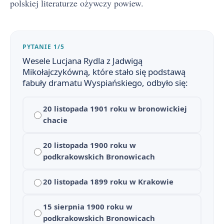
polskiej literaturze ożywczy powiew.
PYTANIE 1/5
Wesele Lucjana Rydla z Jadwigą
Mikołajczykówną, które stało się podstawą
Wesele - streszczenie krótkie i szczegółowe
1
fabuły dramatu Wyspiańskiego, odbyło się:
Plan wydarzeń - Wesele
2
20 listopada 1901 roku w bronowickiej
chacie
Wesele - bohaterowie
3
Znaczenie tytułu "Wesela" Stanisława Wyspiańskiego
20 listopada 1900 roku w
4
podkrakowskich Bronowicach
Czas i miejsce akcji w "Weselu"
5
20 listopada 1899 roku w Krakowie
Język i styl "Wesela" - indywidualizacja i symbolizm
6
15 sierpnia 1900 roku w
Złoty róg - znaczenie symbolu
7
podkrakowskich Bronowicach