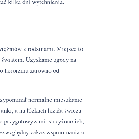
skać kilka dni wytchnienia.
więźniów z rodzinami. Miejsce to
m światem. Uzyskanie zgody na
go heroizmu zarówno od
rzypominał normalne mieszkanie
anki, a na łóżkach leżała świeża
ie przygotowywani: strzyżono ich,
 w ZSRR
 bezwzględny zakaz wspominania o