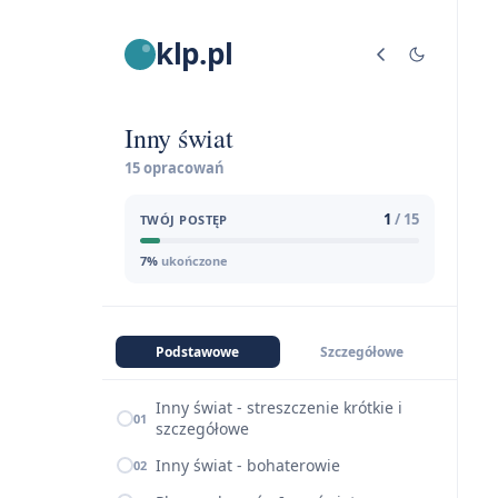
klp.pl
Inny świat
15 opracowań
1
/ 15
TWÓJ POSTĘP
7%
ukończone
Podstawowe
Szczegółowe
Inny świat - streszczenie krótkie i
01
szczegółowe
Inny świat - bohaterowie
02