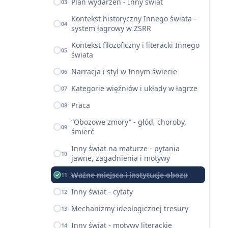
Plan wydarzeń - Inny świat
03
Kontekst historyczny Innego świata -
04
system łagrowy w ZSRR
Kontekst filozoficzny i literacki Innego
05
świata
Narracja i styl w Innym świecie
06
Kategorie więźniów i układy w łagrze
07
Praca
08
“Obozowe zmory” - głód, choroby,
09
śmierć
Inny świat na maturze - pytania
10
jawne, zagadnienia i motywy
Ważne miejsca i instytucje obozu
11
Inny świat - cytaty
12
Mechanizmy ideologicznej tresury
13
Inny świat - motywy literackie
14