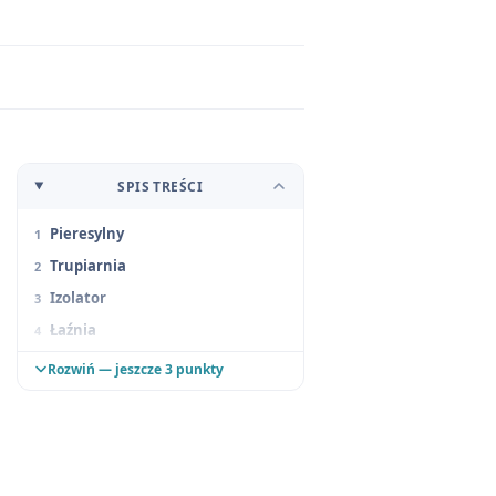
SPIS TREŚCI
Pieresylny
Trupiarnia
Izolator
Łaźnia
Barak „Kawecze”
Rozwiń — jeszcze 3 punkty
Szpital
Dom Swidanij