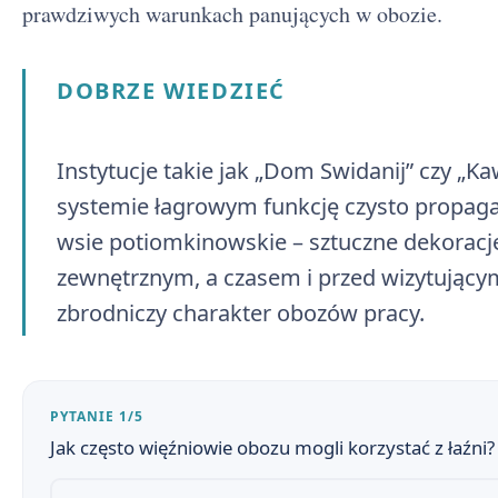
prawdziwych warunkach panujących w obozie.
Narracja i styl w Innym świecie
6
DOBRZE WIEDZIEĆ
Kategorie więźniów i układy w łagrze
7
Praca
8
Instytucje takie jak „Dom Swidanij” czy „K
“Obozowe zmory” - głód, choroby, śmierć
systemie łagrowym funkcję czysto propag
9
wsie potiomkinowskie – sztuczne dekoracj
Inny świat na maturze - pytania jawne, zagadnienia i
10
zewnętrznym, a czasem i przed wizytujący
Ważne miejsca i instytucje obozu
11
zbrodniczy charakter obozów pracy.
Inny świat - cytaty
12
Mechanizmy ideologicznej tresury
13
PYTANIE 1/5
Jak często więźniowie obozu mogli korzystać z łaźni?
Inny świat - motywy literackie
14