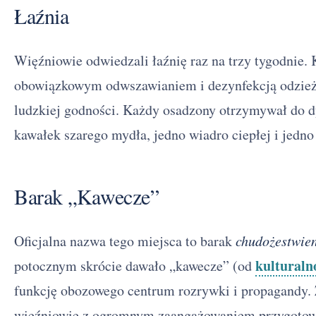
Łaźnia
Więźniowie odwiedzali łaźnię raz na trzy tygodnie. 
obowiązkowym odwszawianiem i dezynfekcją odzieży
ludzkiej godności. Każdy osadzony otrzymywał do d
kawałek szarego mydła, jedno wiadro ciepłej i jedn
Barak „Kawecze”
Oficjalna nazwa tego miejsca to barak
chudożestwien
kulturalno
potocznym skrócie dawało „kawecze” (od
funkcję obozowego centrum rozrywki i propagandy. Z
więźniowie z ogromnym zaangażowaniem przygotow