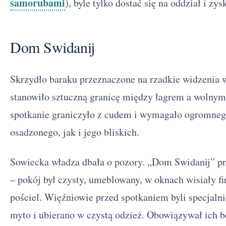
samorubami
), byle tylko dostać się na oddział i zy
Dom Swidanij
Skrzydło baraku przeznaczone na rzadkie widzenia 
stanowiło sztuczną granicę między łagrem a wolny
spotkanie graniczyło z cudem i wymagało ogromne
osadzonego, jak i jego bliskich.
Inny świat - streszczenie krótkie i szczegółowe
1
Inny świat - bohaterowie
2
Sowiecka władza dbała o pozory. „Dom Swidanij” p
– pokój był czysty, umeblowany, w oknach wisiały fir
Plan wydarzeń - Inny świat
3
pościel. Więźniowie przed spotkaniem byli specjaln
Kontekst historyczny Innego świata - system łagrowy
4
myto i ubierano w czystą odzież. Obowiązywał ich
Kontekst filozoficzny i literacki Innego świata
5