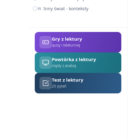
Inny świat - konteksty
15
Gry z lektury
quizy i teleturniej
Powtórka z lektury
slajdy z analizą
Test z lektury
20 pytań