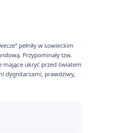
awecze” pełniły w sowieckim
andową. Przypominały tzw.
e mające ukryć przed światem
 motywy
mi dygnitarzami, prawdziwy,