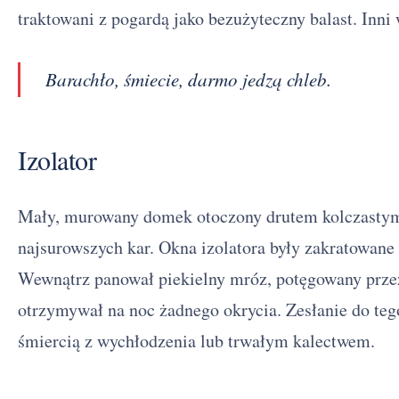
traktowani z pogardą jako bezużyteczny balast. Inni
Barachło, śmiecie, darmo jedzą chleb.
Izolator
Mały, murowany domek otoczony drutem kolczastym 
najsurowszych kar. Okna izolatora były zakratowane
Wewnątrz panował piekielny mróz, potęgowany przez 
otrzymywał na noc żadnego okrycia. Zesłanie do teg
śmiercią z wychłodzenia lub trwałym kalectwem.