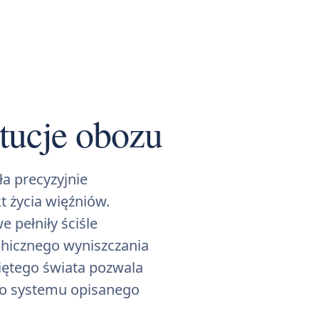
ytucje obozu
ła precyzyjnie
 życia więźniów.
e pełniły ściśle
chicznego wyniszczania
iętego świata pozwala
ego systemu opisanego