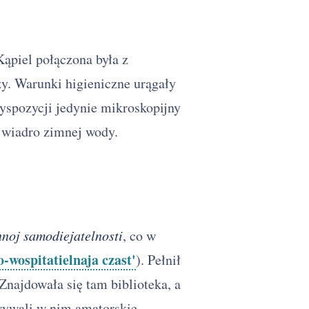
Kąpiel połączona była z
. Warunki higieniczne urągały
yspozycji jedynie mikroskopijny
o wiadro zimnej wody.
noj samodiejatelnosti
, co w
-wospitatielnaja czast'
). Pełnił
najdowała się tam biblioteka, a
ywali w nim amatorskie