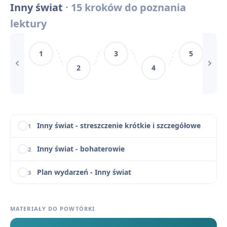
Inny świat
· 15 kroków do poznania
Ważne miejsca i instytucje obozu
11
lektury
Inny świat - cytaty
12
1
3
5
Mechanizmy ideologicznej tresury
13
2
4
Inny świat - motywy literackie
14
Inny świat - konteksty
15
Inny świat - streszczenie krótkie i szczegółowe
1
Inny świat - bohaterowie
2
Plan wydarzeń - Inny świat
3
Kontekst historyczny Innego świata - system łagrowy w ZSRR
4
MATERIAŁY DO POWTÓRKI
Kontekst filozoficzny i literacki Innego świata
5