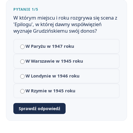
Inny świat - streszczenie krótkie i szczegółowe
1
PYTANIE 1/5
Inny świat - bohaterowie
2
W którym miejscu i roku rozgrywa się scena z
'Epilogu', w której dawny współwięzień
Plan wydarzeń - Inny świat
3
wyznaje Grudzińskiemu swój donos?
Kontekst historyczny Innego świata - system łagrowy w ZSRR
4
W Paryżu w 1947 roku
Kontekst filozoficzny i literacki Innego świata
5
W Warszawie w 1945 roku
Narracja i styl w Innym świecie
6
W Londynie w 1946 roku
Kategorie więźniów i układy w łagrze
7
W Rzymie w 1945 roku
Praca
8
Sprawdź odpowiedź
“Obozowe zmory” - głód, choroby, śmierć
9
Inny świat na maturze - pytania jawne, zagadnienia i motywy
10