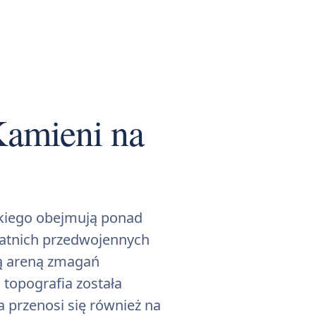
Kamieni na
kiego obejmują ponad
statnich przedwojennych
ną areną zmagań
topografia została
 przenosi się również na