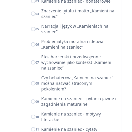
Kamienie na szaniec - bohaterowie
03
Znaczenie tytułu i motto „Kamieni na
04
szaniec”
Narracja i język w „Kamieniach na
05
szaniec”
Problematyka moralna i ideowa
06
„Kamieni na szaniec”
Etos harcerski i przedwojenne
wychowanie jako kontekst „Kamieni
07
na szaniec”
Czy bohaterów „Kamieni na szaniec”
można nazwać straconym
08
pokoleniem?
Kamienie na szaniec – pytania jawne i
09
zagadnienia maturalne
Kamienie na szaniec - motywy
10
literackie
Kamienie na szaniec - cytaty
11