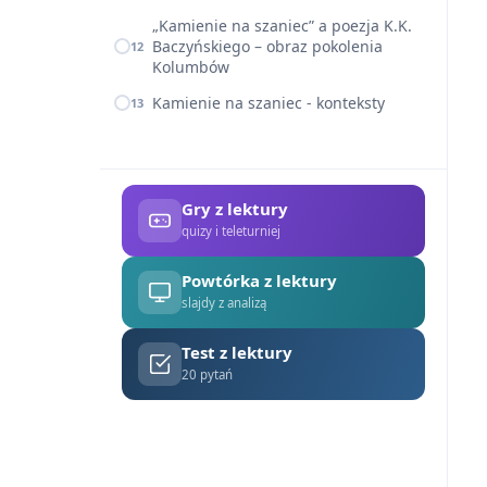
„Kamienie na szaniec” a poezja K.K.
Baczyńskiego – obraz pokolenia
12
Kolumbów
Kamienie na szaniec - konteksty
13
Gry z lektury
quizy i teleturniej
Powtórka z lektury
slajdy z analizą
Test z lektury
20 pytań