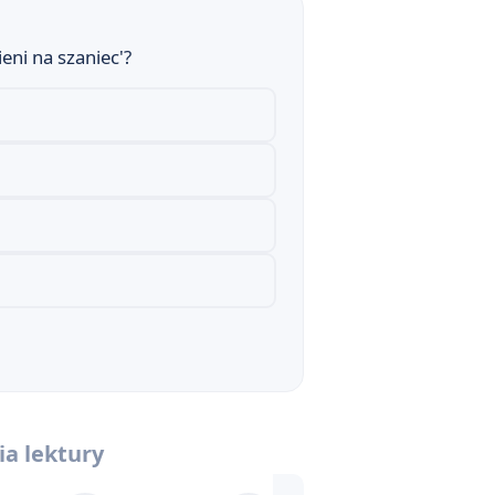
owe
eni na szaniec'?
kst „Kamieni na szaniec”
straconym pokoleniem?
turalne
ia lektury