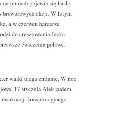
ku na murach pojawia się hasło
as brawurowych akcji. W lutym
ka, a w czerwcu harcerze
odzi do aresztowania Jacka
pierwsze ćwiczenia polowe.
ter walki ulega zmianie. W noc
ejowe. 17 stycznia Alek cudem
j ewakuacji konspiracyjnego