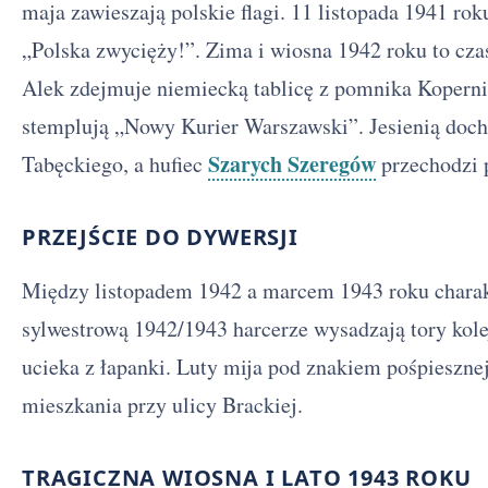
maja zawieszają polskie flagi. 11 listopada 1941 ro
„Polska zwycięży!”. Zima i wiosna 1942 roku to cz
Alek zdejmuje niemiecką tablicę z pomnika Koperni
stemplują „Nowy Kurier Warszawski”. Jesienią doch
Szarych Szeregów
Tabęckiego, a hufiec
przechodzi 
PRZEJŚCIE DO DYWERSJI
Między listopadem 1942 a marcem 1943 roku charak
sylwestrową 1942/1943 harcerze wysadzają tory kol
ucieka z łapanki. Luty mija pod znakiem pośpieszne
mieszkania przy ulicy Brackiej.
TRAGICZNA WIOSNA I LATO 1943 ROKU