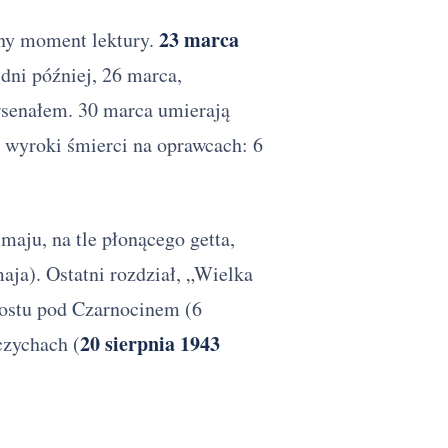
23 marca
zny moment lektury.
dni później, 26 marca,
rsenałem. 30 marca umierają
wyroki śmierci na oprawcach: 6
maju, na tle płonącego getta,
ja). Ostatni rozdział, „Wielka
mostu pod Czarnocinem (6
20 sierpnia 1943
czychach (