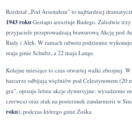
Rozdział „Pod Arsenałem” to najbardziej dramatyc
1943 roku
Gestapo aresztuje Rudego. Zaledwie trzy 
przyjaciele przeprowadzają brawurową Akcję pod A
Rudy i Alek. W ramach odwetu podziemie wykonuje 
maja ginie Schultz, a 22 maja Lange.
Kolejne miesiące to czas otwartej walki zbrojnej. W 
harcerze odbijają więźniów pod Celestynowem (20 ma
gra”, opisuje letnie akcje dywersyjne: wysadzenie 
czerwca) oraz atak na posterunek żandarmerii w Sie
roku
), podczas którego ginie Zośka.