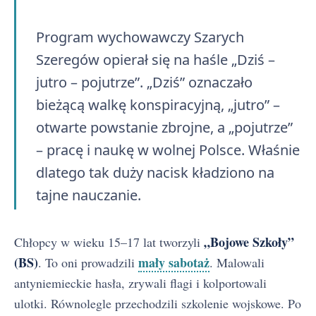
Program wychowawczy Szarych
Szeregów opierał się na haśle „Dziś –
jutro – pojutrze”. „Dziś” oznaczało
bieżącą walkę konspiracyjną, „jutro” –
otwarte powstanie zbrojne, a „pojutrze”
– pracę i naukę w wolnej Polsce. Właśnie
dlatego tak duży nacisk kładziono na
tajne nauczanie.
„Bojowe Szkoły”
Chłopcy w wieku 15–17 lat tworzyli
(BS)
mały sabotaż
. To oni prowadzili
. Malowali
antyniemieckie hasła, zrywali flagi i kolportowali
ulotki. Równolegle przechodzili szkolenie wojskowe. Po