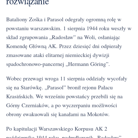
rozwiązanie
Bataliony Zośka i Parasol odegrały ogromną rolę w
powstaniu warszawskim. 1 sierpnia 1944 roku weszły w
skład zgrupowania „Radosław” na Woli, osłaniając
Komendę Główną AK. Przez dziesięć dni odpierały
zmasowane ataki elitarnej niemieckiej dywizji
spadochronowo-pancernej „Hermann Göring”.
Wobec przewagi wroga 11 sierpnia oddziały wycofały
się na Starówkę. „Parasol” bronił rejonu Pałacu
Krasińskich. We wrześniu powstańcy przebili się na
Górny Czerniaków, a po wyczerpaniu możliwości
obrony ewakuowali się kanałami na Mokotów.
Po kapitulacji Warszawskiego Korpusu AK 2
października 1944 roku, podpułkownik „Radosław”