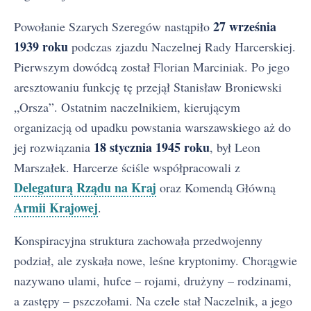
27 września
Powołanie Szarych Szeregów nastąpiło
1939 roku
podczas zjazdu Naczelnej Rady Harcerskiej.
Pierwszym dowódcą został Florian Marciniak. Po jego
aresztowaniu funkcję tę przejął Stanisław Broniewski
„Orsza”. Ostatnim naczelnikiem, kierującym
organizacją od upadku powstania warszawskiego aż do
18 stycznia 1945 roku
jej rozwiązania
, był Leon
Marszałek. Harcerze ściśle współpracowali z
Delegaturą Rządu na Kraj
oraz Komendą Główną
Armii Krajowej
.
Konspiracyjna struktura zachowała przedwojenny
podział, ale zyskała nowe, leśne kryptonimy. Chorągwie
nazywano ulami, hufce – rojami, drużyny – rodzinami,
a zastępy – pszczołami. Na czele stał Naczelnik, a jego