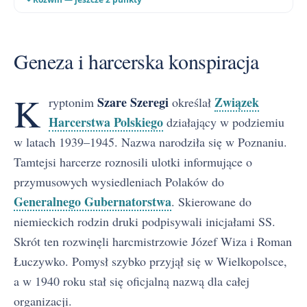
Powstanie Warszawskie i rozwiązanie
Geneza i harcerska konspiracja
K
Szare Szeregi
Związek
ryptonim
określał
Harcerstwa Polskiego
działający w podziemiu
w latach 1939–1945. Nazwa narodziła się w Poznaniu.
Tamtejsi harcerze roznosili ulotki informujące o
przymusowych wysiedleniach Polaków do
Generalnego Gubernatorstwa
. Skierowane do
niemieckich rodzin druki podpisywali inicjałami SS.
Skrót ten rozwinęli harcmistrzowie Józef Wiza i Roman
Łuczywko. Pomysł szybko przyjął się w Wielkopolsce,
a w 1940 roku stał się oficjalną nazwą dla całej
organizacji.