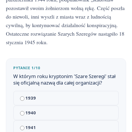
pozostawił swoim żołnierzom wolną rękę. Część poszła
do niewoli, inni wyszli z miasta wraz z ludnością
cywilną, by kontynuować działalność konspiracyjną.
Ostateczne rozwiązanie Szarych Szeregów nastąpiło 18
stycznia 1945 roku.
PYTANIE 1/10
W którym roku kryptonim 'Szare Szeregi' stał
Kamienie na szaniec - streszczenie krótkie i szczegółowe
1
się oficjalną nazwą dla całej organizacji?
Plan wydarzeń - Kamienie na szaniec
2
1939
Kamienie na szaniec - bohaterowie
3
1940
Znaczenie tytułu i motto „Kamieni na szaniec”
4
1941