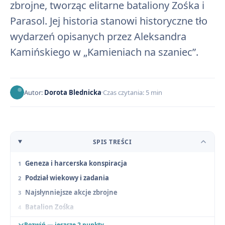
zbrojne, tworząc elitarne bataliony Zośka i
Parasol. Jej historia stanowi historyczne tło
wydarzeń opisanych przez Aleksandra
Kamińskiego w „Kamieniach na szaniec”.
Autor:
Dorota Blednicka
Czas czytania: 5 min
SPIS TREŚCI
Geneza i harcerska konspiracja
Podział wiekowy i zadania
Najsłynniejsze akcje zbrojne
Batalion Zośka
Od Agatu do Parasola
Rozwiń — jeszcze 2 punkty