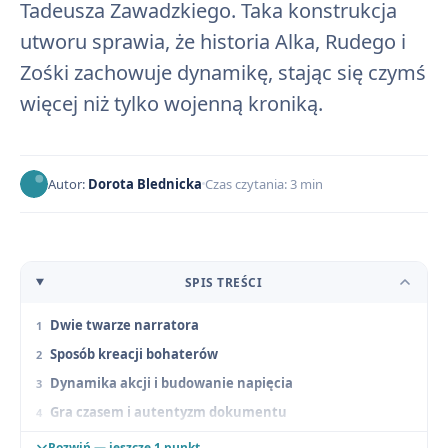
Tadeusza Zawadzkiego. Taka konstrukcja
utworu sprawia, że historia Alka, Rudego i
Zośki zachowuje dynamikę, stając się czymś
więcej niż tylko wojenną kroniką.
Autor:
Dorota Blednicka
Czas czytania: 3 min
SPIS TREŚCI
Dwie twarze narratora
Sposób kreacji bohaterów
Dynamika akcji i budowanie napięcia
Gra czasem i autentyzm dokumentu
Dialog z czytelnikiem
Rozwiń — jeszcze 1 punkt