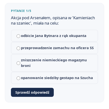
PYTANIE 1/5
Akcja pod Arsenałem, opisana w 'Kamieniach
na szaniec', miała na celu:
Kamienie na szaniec - streszczenie krótkie i szczegółowe
1
odbicie Jana Bytnara z rąk okupanta
Plan wydarzeń - Kamienie na szaniec
2
przeprowadzenie zamachu na oficera SS
Kamienie na szaniec - bohaterowie
3
zniszczenie niemieckiego magazynu
Znaczenie tytułu i motto „Kamieni na szaniec”
4
broni
Narracja i język w „Kamieniach na szaniec”
5
opanowanie siedziby gestapo na Szucha
Problematyka moralna i ideowa „Kamieni na szaniec”
6
Sprawdź odpowiedź
Etos harcerski i przedwojenne wychowanie jako kontekst „Kamieni na szaniec”
7
Czy bohaterów „Kamieni na szaniec” można nazwać straconym pokoleniem?
8