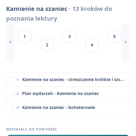
Kamienie na szaniec
· 13 kroków do
Kamienie na szaniec – pytania jawne i zagadnienia maturalne
9
poznania lektury
Kamienie na szaniec - motywy literackie
10
1
3
5
Kamienie na szaniec - cytaty
11
2
4
„Kamienie na szaniec” a poezja K.K. Baczyńskiego – obraz pokolenia Kolumbów
12
Kamienie na szaniec - konteksty
13
Kamienie na szaniec - streszczenie krótkie i szczegółowe
1
Plan wydarzeń - Kamienie na szaniec
2
Kamienie na szaniec - bohaterowie
3
Znaczenie tytułu i motto „Kamieni na szaniec”
4
MATERIAŁY DO POWTÓRKI
Narracja i język w „Kamieniach na szaniec”
5